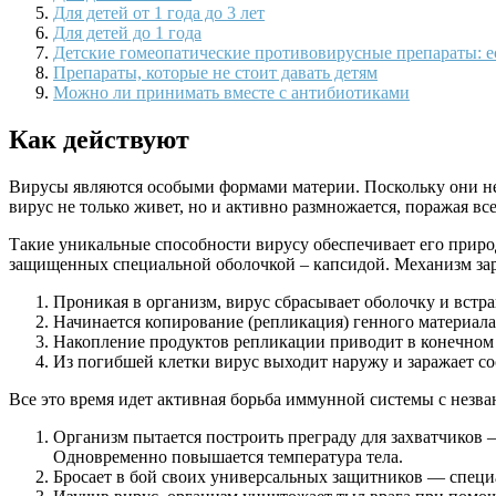
Для детей от 1 года до 3 лет
Для детей до 1 года
Детские гомеопатические противовирусные препараты: ес
Препараты, которые не стоит давать детям
Можно ли принимать вместе с антибиотиками
Как действуют
Вирусы являются особыми формами материи. Поскольку они не 
вирус не только живет, но и активно размножается, поражая в
Такие уникальные способности вирусу обеспечивает его приро
защищенных специальной оболочкой – капсидой. Механизм зар
Проникая в организм, вирус сбрасывает оболочку и встра
Начинается копирование (репликация) генного материала
Накопление продуктов репликации приводит в конечном 
Из погибшей клетки вирус выходит наружу и заражает со
Все это время идет активная борьба иммунной системы с незв
Организм пытается построить преграду для захватчиков 
Одновременно повышается температура тела.
Бросает в бой своих универсальных защитников — спец