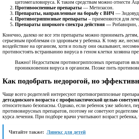
цитомегаловируса. К таким средствам можно отнести Ац
Противооспенные препараты
— Метизасон.
Препараты, направленные на борьбу с ВИЧ
— Зидовуди
Противогриппозные препараты
– применяются для лече
Препараты широкого спектра действия —
Рибавирин, 
Конечно, далеко не все эти препараты можно принимать детям
серьезным проблемам со здоровьем у ребенка. К тому же, несм
воздействие на организм, хотя и пользу они оказывают, несом
противостоять встраиванию вируса в геном клетки хозяина пре
Важно! Недостатком противогриппозных препаратов являе
проникновения вируса в организм. Позже пить противов
Как подобрать недорогой, но эффектив
Чаще всего родителей интересуют противогриппозные препарат
детсадовского возраста с профилактической целью совету
относительно безопасны. Однако, если ребенок уже заболел, п
противовирусных препаратов, поэтому не советуют родителям 
курса лечения. При подборе врачи учитывают возраст ребенка, 
Читайте также:
Линекс для детей