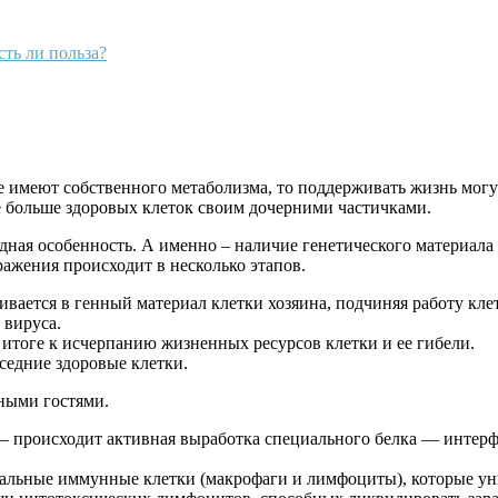
ть ли польза?
имеют собственного метаболизма, то поддерживать жизнь могут
се больше здоровых клеток своим дочерними частичками.
дная особенность. А именно – наличие генетического материал
ажения происходит в несколько этапов.
ивается в генный материал клетки хозяина, подчиняя работу кл
 вируса.
итоге к исчерпанию жизненных ресурсов клетки и ее гибели.
седние здоровые клетки.
аными гостями.
— происходит активная выработка специального белка — интерфе
иальные иммунные клетки (макрофаги и лимфоциты), которые у