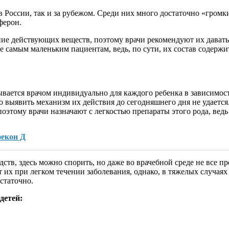
в России, так и за рубежом. Среди них много достаточно «гром
ферон.
ание действующих веществ, поэтому врачи рекомендуют их дават
самым маленьким пациентам, ведь, по сути, их состав содержит 
вается врачом индивидуально для каждого ребенка в зависимости
выявить механизм их действия до сегодняшнего дня не удается.
оэтому врачи назначают с легкостью препараты этого рода, ведь
фекон Д
ств, здесь можно спорить, но даже во врачебной среде не все 
их при легком течении заболевания, однако, в тяжелых случаях
остаточно.
детей: