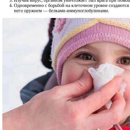
Изучив вирус, организм уничтожает тыл врага при помо
Одновременно с борьбой на клеточном уровне создаются
него оружием — белками-иммуноглобулинами.