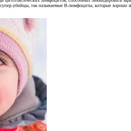
щи цитотоксических лимфоцитов, способных ликвидировать зар
 супер-убийцы, так называемые В-лимфоциты, которые хорошо 