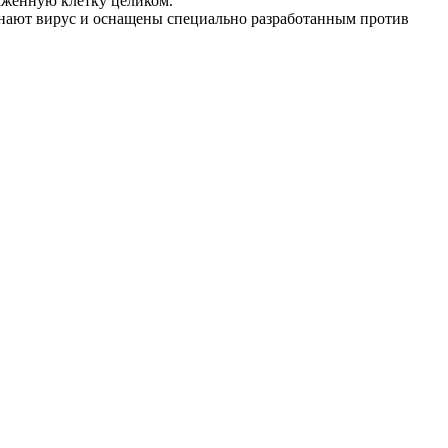
аженную клетку целиком.
знают вирус и оснащены специально разработанным против