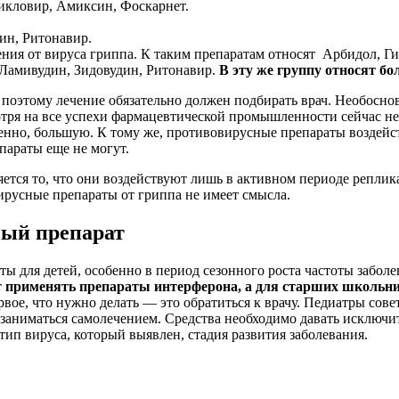
икловир, Амиксин, Фоскарнет.
н, Ритонавир.
ния от вируса гриппа. К таким препаратам относят Арбидол, Г
Ламивудин, Зидовудин, Ритонавир.
В эту же группу относят б
, поэтому лечение обязательно должен подбирать врач. Необосн
отря на все успехи фармацевтической промышленности сейчас не
ненно, большую. К тому же, противовирусные препараты воздейст
параты еще не могут.
тся то, что они воздействуют лишь в активном периоде реплика
ирусные препараты от гриппа не имеет смысла.
ный препарат
ы для детей, особенно в период сезонного роста частоты забо
ют применять препараты интерферона, а для старших школьн
ервое, что нужно делать — это обратиться к врачу. Педиатры со
заниматься самолечением. Средства необходимо давать исключи
тип вируса, который выявлен, стадия развития заболевания.