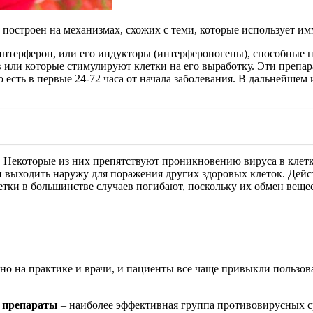
остроен на механизмах, схожих с теми, которые использует им
нтерферон, или его индукторы (интерфероногены), способные 
или которые стимулируют клетки на его выработку. Эти препара
есть в первые 24-72 часа от начала заболевания. В дальнейшем 
. Некоторые из них препятствуют проникновению вируса в клет
и выходить наружу для поражения других здоровых клеток. Дей
етки в большинстве случаев погибают, поскольку их обмен веще
о на практике и врачи, и пациенты все чаще привыкли пользова
 препараты
– наиболее эффективная группа противовирусных ср