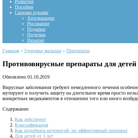
Развитие
Пособия
Своими руками
Аппликации
Рисование
Подарки
Поделки
Вязание
Главная
»
Здоровье малыша
»
Препараты
Противовирусные препараты для детей
Обновлено
01.10.2019
Вирусные заболевания требуют немедленного лечения особенн
мутируют и получить защиту на длительное время просто нельз
конкретных медикаментов в отношении того или иного возбуди
Содержание
Как действуют
Классификация
Как подобрать недорогой, но эффективный препарат
Для детей от 3 лет