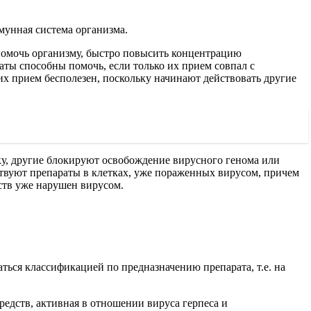
мунная система организма.
помочь организму, быстро повысить концентрацию
ты способны помочь, если только их прием совпал с
их прием бесполезен, поскольку начинают действовать другие
ку, другие блокируют освобождение вирусного генома или
ствуют препараты в клетках, уже пораженных вирусом, причем
ств уже нарушен вирусом.
ться классификацией по предназначению препарата, т.е. на
едств, активная в отношении вируса герпеса и