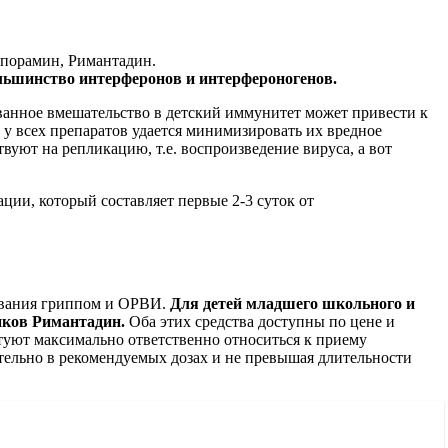
ипорамин, Римантадин.
ольшинство интерферонов и интерфероногенов.
ованное вмешательство в детский иммунитет может привести к
 у всех препаратов удается минимизировать их вредное
вуют на репликацию, т.е. воспроизведение вируса, а вот
ции, который составляет первые 2-3 суток от
левания гриппом и ОРВИ.
Для детей младшего школьного и
иков Римантадин.
Оба этих средства доступны по цене и
ветуют максимально ответственно относиться к приему
тельно в рекомендуемых дозах и не превышая длительности