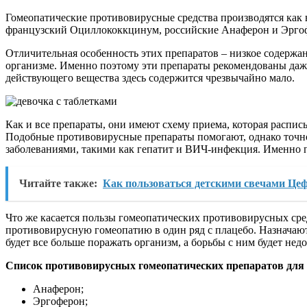
Гомеопатические противовирусные средства производятся как 
французский Оциллококкцинум, российские Анаферон и Эрго
Отличительная особенность этих препаратов – низкое содерж
организме. Именно поэтому эти препараты рекомендованы даже 
действующего вещества здесь содержится чрезвычайно мало.
Как и все препараты, они имеют схему приема, которая расписы
Подобные противовирусные препараты помогают, однако точно 
заболеваниями, такими как гепатит и ВИЧ-инфекция. Именно п
Читайте также:
Как пользоваться детскими свечами Це
Что же касается пользы гомеопатических противовирусных сред
противовирусную гомеопатию в один ряд с плацебо. Назначают 
будет все больше поражать организм, а борьбы с ним будет нед
Список противовирусных гомеопатических препаратов для 
Анаферон;
Эргоферон;