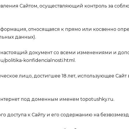
правления Сайтом, осуществляющий контроль за со
информация, относящаяся к прямо или косвенно оп
льных данных).
— настоящий документ со всеми изменениями и доп
/politika-konfidencialnosti.html.
зическое лицо, достигшее 18 лет, использующее Сай
 интернет под доменным именем topotushky.ru.
ого доступа к Сайту и его содержанию на безвозмез