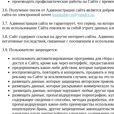
производить профилактические работы на Сайте с време
3.6. Получение писем от Администрации сайта является добро
сайта по электронной почте
topotushky.ru@yandex.ru
.
3.7. Администрация сайта не гарантирует, что сервер, на кот
если использование Сайта повлекло за собой утрату данных ил
3.8. Сайт содержит ссылки на другие интернет-сайты. Админис
негативные последствия, связанные с посещением и использов
3.9. Пользователю запрещается:
использовать автоматизированные программы для сбора 
доступ к Сайту, кроме как через интерфейс, предоставл
предпринимать какие-либо действия, которые направлен
воспроизводить, повторять и копировать, продавать и п
рекламу на Сайте за исключением случаев, когда на это 
размещать данные, которые защищены авторским правом, 
размещать данные, которые раскрывают коммерческую тайн
размещать данные, которые нарушают любые другие прав
размещать данные, пропагандирующие порнографию, куль
содержащие сведения о способах, методах разработки, из
пропагандирующих какие-либо преимущества использован
нецензурную брань, другие запрещенные законодательст
характера и/или непристойного характера; содержащие г