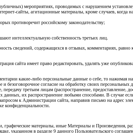
публичных) мероприятиях, проводимых с нарушением установле
нтернет-сайты, агитационные материалы, кроме случаев, когда 
торых противоречит российскому законодательству;
ушают интеллектуальную собственность третьих лиц.
ерность сведений, содержащихся в отзывах, комментариях, равно
трация сайта имеет право редактировать, удалять уже опублико
мментарии какие-либо персональные данные о себе, то нажимая н
 и безоговорочное согласие на обработку своих персональных да
, передачу третьим лицам (распространение, предоставление, до
ых данных, их распространение любыми способами. В случае есл
 запросом к Администрации сайта, направив письмо на адрес э
ке конфиденциальности.
атьи, графические материалы, иные Материалы и Произведения, 
дке, указанном в разделе 9 данного Пользовательского соглаше