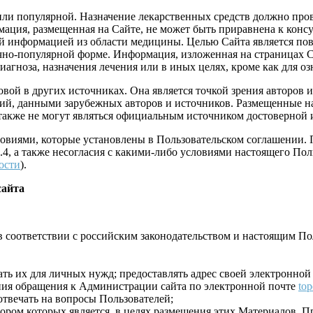
 или популярной. Назначение лекарственных средств должно пр
мация, размещенная на Сайте, не может быть приравнена к кон
ой информацией из области медицины. Целью Сайта является п
но-популярной форме. Информация, изложенная на страницах Сай
иагноза, назначения лечения или в иных целях, кроме как для о
овой в других источниках. Она является точкой зрения авторов 
ний, данными зарубежных авторов и источников. Размещенные н
 а также не могут являться официальным источником достоверно
ловиями, которые установлены в Пользовательском соглашении. 
 1.4, а также несогласия с какими-либо условиями настоящего П
ости
).
сайта
 соответствии с российским законодательством и настоящим По
ть их для личных нужд; предоставлять адрес своей электронной
ния обращения к Администрации сайта по электронной почте
to
 отвечать на вопросы Пользователей;
ором которых является, в целях размещения этих Материалов, П