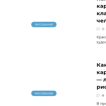
ка
кл
че
РИСОВАНИЕ
0
Крас
худо
Ка
ка
— 
ри
РИСОВАНИЕ
8
В пр