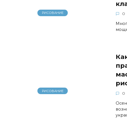
кл
РИСОВАНИЕ
0
Многи
мощн
Ка
пр
ма
ри
РИСОВАНИЕ
0
Осен
возн
укра