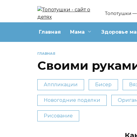
Перейти
к
Топотушки — 
содержанию
Главная
Мама
Здоровье м
ГЛАВНАЯ
Своими рукам
Аппликации
Бисер
Вя
Новогодние поделки
Орига
Рисование
Ка