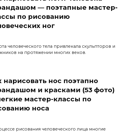
рандашом — поэтапные мастер-
ассы по рисованию
ловеческих ног
ота человеческого тела привлекала скульпторов и
жников на протяжении многих веков.
к нарисовать нос поэтапно
рандашом и красками (53 фото)
легкие мастер-классы по
сованию носа
оцессе рисования человеческого лица многие