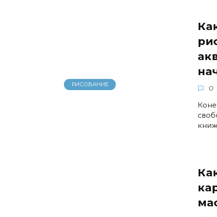
Ка
ри
ак
на
РИСОВАНИЕ
0
Коне
своб
книж
Ка
ка
ма