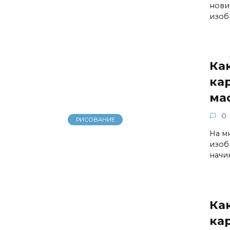
нови
изоб
Ка
ка
ма
0
РИСОВАНИЕ
На м
изоб
начи
Ка
ка