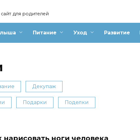
сайт для родителей
алыша
Питание
Уход
Развитие
и
зание
Декупаж
ми
Подарки
Поделки
к нарисовать ноги человека