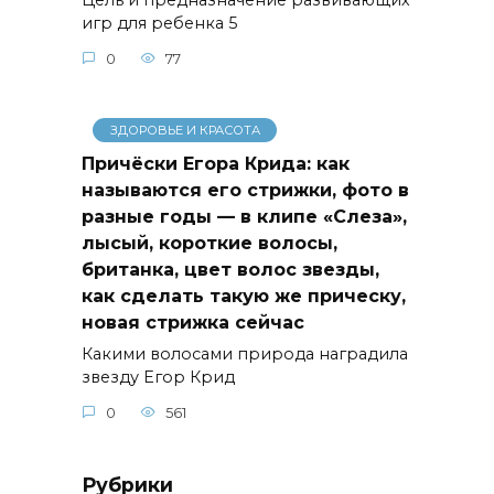
Цель и предназначение развивающих
игр для ребенка 5
0
77
ЗДОРОВЬЕ И КРАСОТА
Причёски Егора Крида: как
называются его стрижки, фото в
разные годы — в клипе «Слеза»,
лысый, короткие волосы,
британка, цвет волос звезды,
как сделать такую же прическу,
новая стрижка сейчас
Какими волосами природа наградила
звезду Егор Крид
0
561
Рубрики