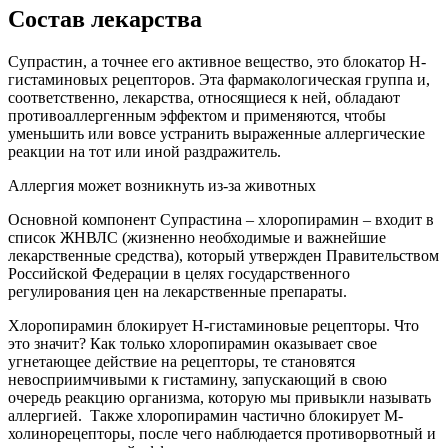
Состав лекарства
Супрастин, а точнее его активное вещество, это блокатор Н-
гистаминовых рецепторов. Эта фармакологическая группа и,
соответственно, лекарства, относящиеся к ней, обладают
противоаллергенным эффектом и применяются, чтобы
уменьшить или вовсе устранить выраженные аллергические
реакции на тот или иной раздражитель.
Аллергия может возникнуть из-за животных
Основной компонент Супрастина – хлоропирамин – входит в
список ЖНВЛС (жизненно необходимые и важнейшие
лекарственные средства), который утвержден Правительством
Российской Федерации в целях государственного
регулирования цен на лекарственные препараты.
Хлоропирамин блокирует Н-гистаминовые рецепторы. Что
это значит? Как только хлоропирамин оказывает свое
угнетающее действие на рецепторы, те становятся
невосприимчивыми к гистамину, запускающий в свою
очередь реакцию организма, которую мы привыкли называть
аллергией. Также хлоропирамин частично блокирует М-
холинорецепторы, после чего наблюдается противорвотный и