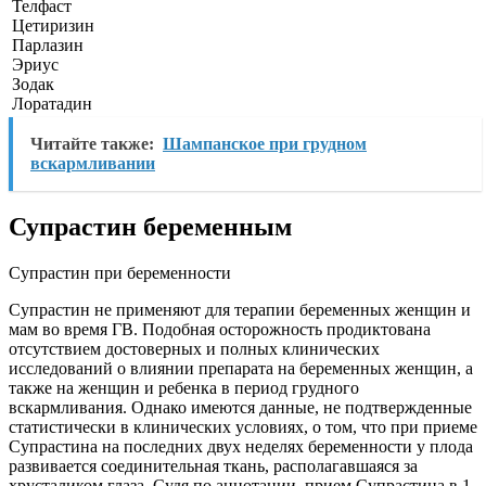
Телфаст
Цетиризин
Парлазин
Эриус
Зодак
Лоратадин
Читайте также:
Шампанское при грудном
вскармливании
Супрастин беременным
Супрастин при беременности
Супрастин не применяют для терапии беременных женщин и
мам во время ГВ. Подобная осторожность продиктована
отсутствием достоверных и полных клинических
исследований о влиянии препарата на беременных женщин, а
также на женщин и ребенка в период грудного
вскармливания. Однако имеются данные, не подтвержденные
статистически в клинических условиях, о том, что при приеме
Супрастина на последних двух неделях беременности у плода
развивается соединительная ткань, располагавшаяся за
хрусталиком глаза. Судя по аннотации, прием Супрастина в 1-