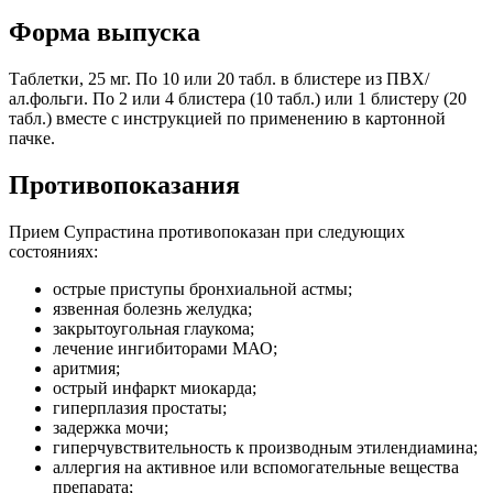
Форма выпуска
Таблетки, 25 мг. По 10 или 20 табл. в блистере из ПВХ/
ал.фольги. По 2 или 4 блистера (10 табл.) или 1 блистеру (20
табл.) вместе с инструкцией по применению в картонной
пачке.
Противопоказания
Прием Супрастина противопоказан при следующих
состояниях:
острые приступы бронхиальной астмы;
язвенная болезнь желудка;
закрытоугольная глаукома;
лечение ингибиторами МАО;
аритмия;
острый инфаркт миокарда;
гиперплазия простаты;
задержка мочи;
гиперчувствительность к производным этилендиамина;
аллергия на активное или вспомогательные вещества
препарата;