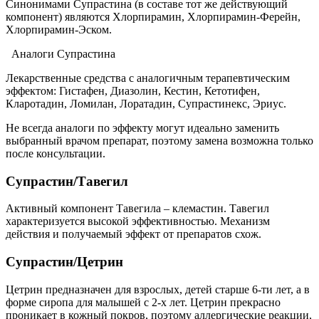
Синонимами Супрастина (в составе тот же действующий
компонент) являются Хлорпирамин, Хлорпирамин-Ферейн,
Хлорпирамин-Эском.
Аналоги Супрастина
Лекарственные средства с аналогичным терапевтическим
эффектом: Гистафен, Диазолин, Кестин, Кетотифен,
Кларотадин, Ломилан, Лоратадин, Супрастинекс, Эриус.
Не всегда аналоги по эффекту могут идеально заменить
выбранный врачом препарат, поэтому замена возможна только
после консультации.
Супрастин/Тавегил
Активный компонент Тавегила – клемастин. Тавегил
характеризуется высокой эффективностью. Механизм
действия и получаемый эффект от препаратов схож.
Супрастин/Цетрин
Цетрин предназначен для взрослых, детей старше 6-ти лет, а в
форме сиропа для малышей с 2-х лет. Цетрин прекрасно
проникает в кожный покров, поэтому аллергические реакции,