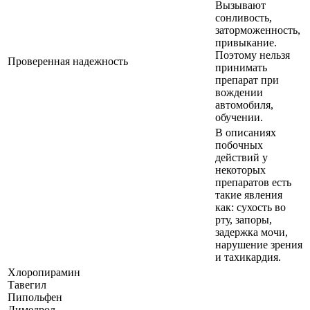
Вызывают
сонливость,
заторможенность,
привыкание.
Поэтому нельзя
Проверенная надежность
принимать
препарат при
вождении
автомобиля,
обучении.
В описаниях
побочных
действий у
некоторых
препаратов есть
такие явления
как: сухость во
рту, запоры,
задержка мочи,
нарушение зрения
и тахикардия.
Хлоропирамин
Тавегил
Пипольфен
Димедрол