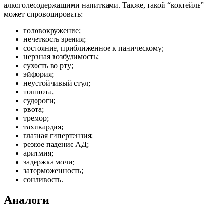
алкоголесодержащими напитками. Также, такой “коктейль”
может спровоцировать:
головокружение;
нечеткость зрения;
состояние, приближенное к паническому;
нервная возбудимость;
сухость во рту;
эйфория;
неустойчивый стул;
тошнота;
судороги;
рвота;
тремор;
тахикардия;
глазная гипертензия;
резкое падение АД;
аритмия;
задержка мочи;
заторможенность;
сонливость.
Аналоги