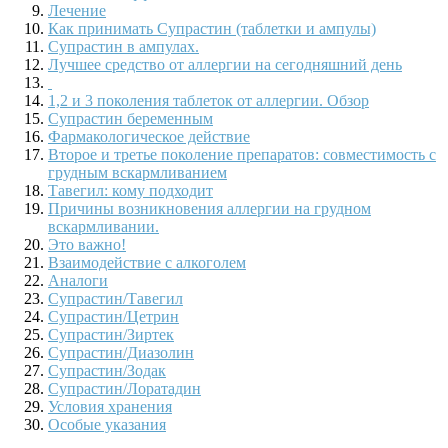
Лечение
Как принимать Супрастин (таблетки и ампулы)
Супрастин в ампулах.
Лучшее средство от аллергии на сегодняшний день
1,2 и 3 поколения таблеток от аллергии. Обзор
Супрастин беременным
Фармакологическое действие
Второе и третье поколение препаратов: совместимость с
грудным вскармливанием
Тавегил: кому подходит
Причины возникновения аллергии на грудном
вскармливании.
Это важно!
Взаимодействие с алкоголем
Аналоги
Супрастин/Тавегил
Супрастин/Цетрин
Супрастин/Зиртек
Супрастин/Диазолин
Супрастин/Зодак
Супрастин/Лоратадин
Условия хранения
Особые указания