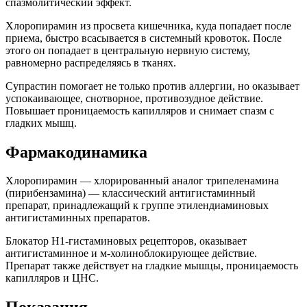
спазмолитический эффект.
Хлоропирамин из просвета кишечника, куда попадает после
приема, быстро всасывается в системный кровоток. После
этого он попадает в центральную нервную систему,
равномерно распределяясь в тканях.
Супрастин помогает не только против аллергии, но оказывает
успокаивающее, снотворное, противозудное действие.
Повышает проницаемость капилляров и снимает спазм с
гладких мышц.
Фармакодинамика
Хлоропирамин — хлорированный аналог трипеленамина
(пирибензамина) — классический антигистаминный
препарат, принадлежащий к группе этилендиаминовых
антигистаминных препаратов.
Блокатор H1-гистаминовых рецепторов, оказывает
антигистаминное и м-холиноблокирующее действие.
Препарат также действует на гладкие мышцы, проницаемость
капилляров и ЦНС.