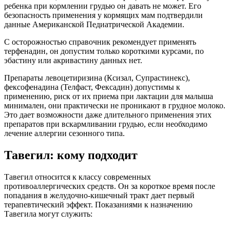
ребенка при кормлении грудью он давать не может. Его
безопасность применения у кормящих мам подтвердили
данные Американской Педиатрической Академии.
С осторожностью справочник рекомендует применять
терфенадин, он допустим только короткими курсами, по
эбастину или акривастину данных нет.
Препараты левоцетиризина (Ксизал, Супрастинекс),
фексофенадина (Телфаст, Фексадин) допустимы к
применению, риск от их приема при лактации для малыша
минимален, они практически не проникают в грудное молоко.
Это дает возможности даже длительного применения этих
препаратов при вскармливании грудью, если необходимо
лечение аллергии сезонного типа.
Тавегил: кому подходит
Тавегил относится к классу современных
противоаллергических средств. Он за короткое время после
попадания в желудочно-кишечный тракт дает первый
терапевтический эффект. Показаниями к назначению
Тавегила могут служить: