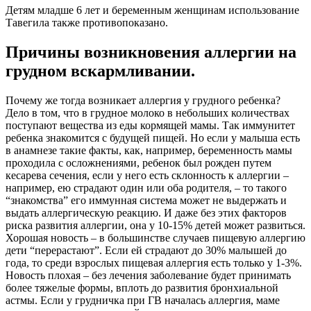
Детям младше 6 лет и беременным женщинам использование
Тавегила также противопоказано.
Причины возникновения аллергии на
грудном вскармливании.
Почему же тогда возникает аллергия у грудного ребенка?
Дело в том, что в грудное молоко в небольших количествах
поступают вещества из еды кормящей мамы. Так иммунитет
ребенка знакомится с будущей пищей. Но если у малыша есть
в анамнезе такие факты, как, например, беременность мамы
проходила с осложнениями, ребенок был рожден путем
кесарева сечения, если у него есть склонность к аллергии –
например, ею страдают один или оба родителя, – то такого
“знакомства” его иммунная система может не выдержать и
выдать аллергическую реакцию. И даже без этих факторов
риска развития аллергии, она у 10-15% детей может развиться.
Хорошая новость – в большинстве случаев пищевую аллергию
дети “перерастают”. Если ей страдают до 30% малышей до
года, то среди взрослых пищевая аллергия есть только у 1-3%.
Новость плохая – без лечения заболевание будет принимать
более тяжелые формы, вплоть до развития бронхиальной
астмы. Если у грудничка при ГВ началась аллергия, маме