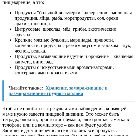
пищеварение, а это:
Продукты “большой восьмерки” аллергенов – молочная
продукция, яйца, рыба, морепродукты, соя, орехи,
арахис, пшеница.
Цитрусовые, шоколад, мёд, грибы, экзотические
фрукты.
Крепкие мясные бульоны, маринады, пряности,
копчености, продукты с резким вкусом и запахом – лук,
чеснок, редька.
Продукты, вызывающие вздутие и брожение – квашеная
капуста, виноград.
Продукты с искусственными ароматизаторами,
консервантами и красителями.
Читайте также:
Хранение, замораживание и
размораживание грудного молока
Чтобы не ошибиться с результатами наблюдения, кормящей
маме нужно завести пищевой дневник. Это может быть
тетрадь, блокнот, просто лист бумаги, электронная заметка в
телефоне или на компьютере – как вам будет удобно.
Запишите дату и перечислите в столбик все продукты,
которые вы ели. Рядом отметьте, были ли у ребенка реакции