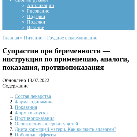
Аппликации
Рисование
Подарки
Поделки
Вязание
Главная
»
Питание
»
Грудное вскармливание
Супрастин при беременности —
инструкция по применению, аналоги,
показания, противопоказания
Обновлено
13.07.2022
Содержание
Состав лекарства
Фармакодинамика
Показания
Форма выпуска
Противопоказания
Осложнения аллергии у детей
Диета кормящей матери. Как выявить аллерген?
Побочные эффекты