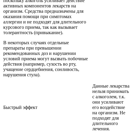
поскольку алкоголь усиливает действие
активных компонентов лекарств на
организм. Средства предназначены для
оказания помощи при симптомах
аллергии и не подходят для длительного
курсового приема, так как вызывает
толерантность (привыкание).
В некоторых случаях отдельные
препараты при превышении
рекомендованных доз и нарушении
условий приема могут вызвать побочные
действия (например, сухость во рту,
учащение сердцебиения, сонливость,
нарушения стула).
Данные лекарства
нельзя принимать
с алкоголем, т.к.
они усиливают
Быстрый эффект
его воздействие
на организм. Не
подходят для
длительного
лечения.