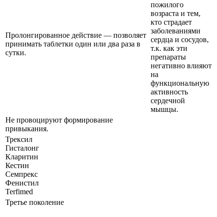
пожилого
возраста и тем,
кто страдает
заболеваниями
Пролонгированное действие — позволяет
сердца и сосудов,
принимать таблетки один или два раза в
т.к. как эти
сутки.
препараты
негативно влияют
на
функциональную
активность
сердечной
мышцы.
Не провоцируют формирование
привыкания.
Трексил
Гисталонг
Кларитин
Кестин
Семпрекс
Фенистил
Terfimed
Третье поколение