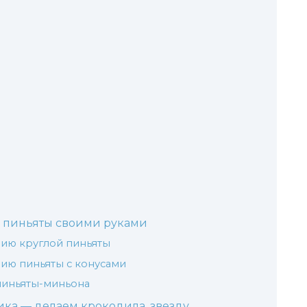
ю пиньяты своими руками
нию круглой пиньяты
нию пиньяты с конусами
пиньяты-миньона
ка — делаем крокодила, звезду