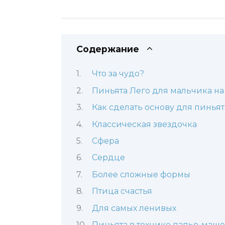
Содержание
Что за чудо?
Пиньята Лего для мальчика н
Как сделать основу для пиньят
Классическая звездочка
Сфера
Сердце
Более сложные формы
Птица счастья
Для самых ленивых
Пиньята в технике папье-маше