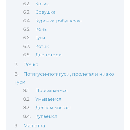
Котик
Совушка
Курочка-рябушечка
Конь
Гуси
Котик
Две тетери
Речка
Потягуси-потягуси, пролетали низко
гуси
Просыпаемся
Умываемся
Делаем массаж
Купаемся
Малютка