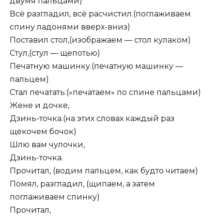
двумя пальцами)
Всё разгладил, всё расчистил.(поглаживаем
спину ладонями вверх-вниз)
Поставил стол,(изображаем — стол кулаком)
Стул,(стул — щепотью)
Печатную машинку.(печатную машинку —
пальцем)
Стал печатать:(«печатаем» по спине пальцами)
Жене и дочке,
Дзинь-точка.(на этих словах каждый раз
щекочем бочок)
Шлю вам чулочки,
Дзинь-точка.
Прочитал, (водим пальцем, как будто читаем)
Помял, разгладил, (щипаем, а затем
поглаживаем спинку)
Прочитал,