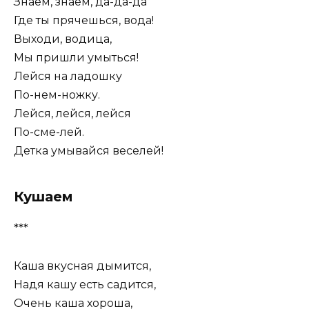
Знаем, знаем, да-да-да
Где ты прячешься, вода!
Выходи, водица,
Мы пришли умыться!
Лейся на ладошку
По-нем-ножку.
Лейся, лейся, лейся
По-сме-лей.
Детка умывайся веселей!
Кушаем
***
Каша вкусная дымится,
Надя кашу есть садится,
Очень каша хороша,