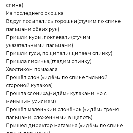
спине)
Из последнего окошка
Вдруг посыпались горошки(стучим по спине
пальцами обеих рук)
Пришли куры, поклевали(стучим
указательными пальцами)
Пришли гуси, пощипали(щипаем спинку)
Пришла лисичка,(гладим спинку)
Хвостиком помахала
Прошёл слон,(«идём» по спине тыльной
стороной кулаков)
Прошла слониха,(«идём» кулаками, но с
меньшим усилием)
Прошёл маленький слонёнок.(«идём» тремя
пальцами, сложенными в щепоть)
Пришёл директор магазина,(«идём» по спине