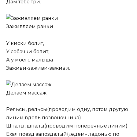
Дам тебе три.
Заживляем ранки
У киски болит,
У собачки болит,
А у моего малыша
Заживи-заживи-заживи.
Делаем массаж
Рельсы, рельсы(проводим одну, потом другую
линии вдоль позвоночника)
Шпалы, шпалы(проводим поперечные линии)
Ехал поезд запоздалый(«едем» ладонью по