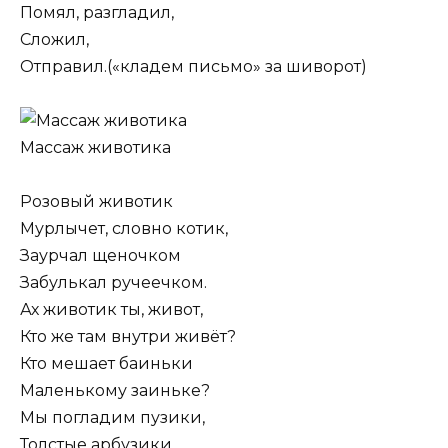
Помял, разгладил,
Сложил,
Отправил.(«кладем письмо» за шиворот)
Массаж животика
Розовый животик
Мурлычет, словно котик,
Заурчал щеночком
Забулькал ручеечком.
Ах животик ты, живот,
Кто же там внутри живёт?
Кто мешает баиньки
Маленькому заиньке?
Мы погладим пузики,
Толстые арбузики.