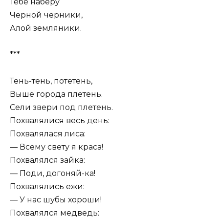
Тебе наберу
Черной черники,
Алой земляники.
***
Тень-тень, потетень,
Выше города плетень.
Сели звери под плетень.
Похвалялися весь день:
Похвалялася лиса:
— Всему свету я краса!
Похвалялся зайка:
— Поди, догоняй-ка!
Похвалялись ежи:
— У нас шубы хороши!
Похвалялся медведь: