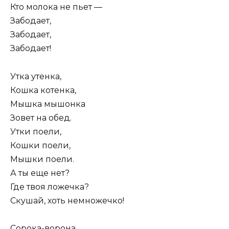
Кто молока не пьет —
Забодает,
Забодает,
Забодает!
Утка утенка,
Кошка котенка,
Мышка мышонка
Зовет на обед.
Утки поели,
Кошки поели,
Мышки поели.
А ты еще нет?
Где твоя ложечка?
Скушай, хоть немножечко!
Сорока-ворона