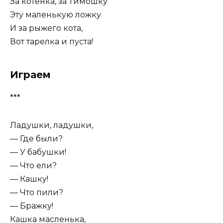
За котёнка, за Тимошку
Эту маленькую ложку
И за рыжего кота,
Вот тарелка и пуста!
Играем
***
Ладушки, ладушки,
— Где были?
— У бабушки!
— Что ели?
— Кашку!
— Что пили?
— Бражку!
Кашка масленька,