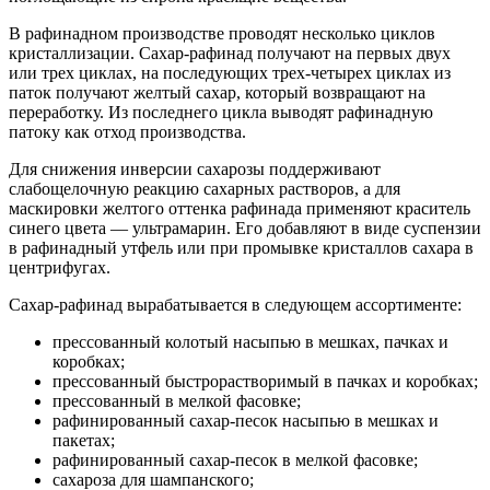
В рафинадном производстве проводят несколько циклов
кристаллизации. Сахар-рафинад получают на первых двух
или трех циклах, на последующих трех-четырех циклах из
паток получают желтый сахар, который возвращают на
переработку. Из последнего цикла выводят рафинадную
патоку как отход производства.
Для снижения инверсии сахарозы поддерживают
слабощелочную реакцию сахарных растворов, а для
маскировки желтого оттенка рафинада применяют краситель
синего цвета — ультрамарин. Его добавляют в виде суспензии
в рафинадный утфель или при промывке кристаллов сахара в
центрифугах.
Сахар-рафинад вырабатывается в следующем ассортименте:
прессованный колотый насыпью в мешках, пачках и
коробках;
прессованный быстрорастворимый в пачках и коробках;
прессованный в мелкой фасовке;
рафинированный сахар-песок насыпью в мешках и
пакетах;
рафинированный сахар-песок в мелкой фасовке;
сахароза для шампанского;