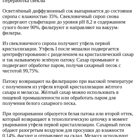
Переработка свеклы
Осветлённый диффузионный сок выпаривается до состояния
сиропа с влажностью 35%. Свекловичный сироп снова
подвергают сульфитации до уровня рН 8,2 и содержанием
сухого более 90%, фильтруют и направляют на вакуум-
фильтры.
Из свекловичного сиропа получают утфель первой
кристаллизации. Утфель І после мешалки подвергается
центрифугированию с разделением на кристаллический сахар
и так называемую зелёную патоку. Сахар промывают и
подвергают обработке паром, получая сахарный песок с
чистотой 99,75%.
Патоку возвращают на фильтрацию при высокой температуре
с получением из утфеля второй кристаллизации жёлтого
сахара и мелассы. Жёлтый сахар можно использовать в
пищевой промышленности или обработать паром для
получения белого сахарного песка.
При пропаривании образуется белая патока или второй оттек,
который возвращают в технологическую цепочку в момент
уваривания утфеля первой кристаллизации. Сахарный песок
обдают разогретым воздухом для просушки до влажности
0,14%, фасуют и отправляют на склад. Мелассу используют