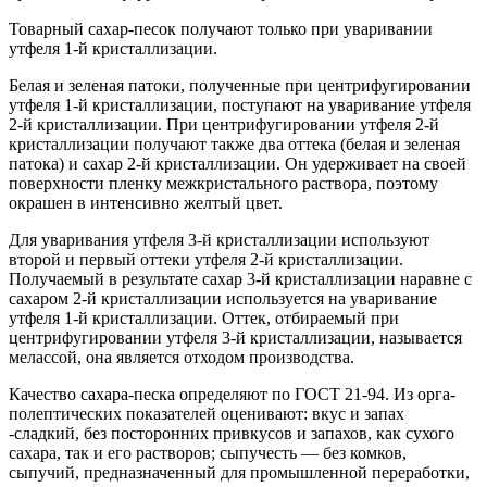
Товарный сахар-песок получают только при уваривании
утфеля 1-й кристаллизации.
Белая и зеленая патоки, полученные при центрифугировании
утфеля 1-й кристаллизации, поступают на уваривание утфеля
2-й кристаллизации. При центрифугировании утфеля 2-й
кристаллизации получают также два оттека (белая и зеленая
патока) и сахар 2-й кристаллизации. Он удерживает на своей
поверхности пленку межкристального раствора, поэтому
окрашен в интенсивно желтый цвет.
Для уваривания утфеля 3-й кристаллизации используют
второй и первый оттеки утфеля 2-й кристаллизации.
Получаемый в результате сахар 3-й кристаллизации наравне с
сахаром 2-й кристаллизации используется на уваривание
утфеля 1-й кристаллизации. Оттек, отбираемый при
центрифугировании утфеля 3-й кристаллизации, называется
мелассой, она является отходом производства.
Качество сахара-песка определяют по ГОСТ 21-94. Из орга-
полептических показателей оценивают: вкус и запах
-сладкий, без посторонних привкусов и запахов, как сухого
сахара, так и его растворов; сыпучесть — без комков,
сыпучий, предназначенный для промышленной переработки,