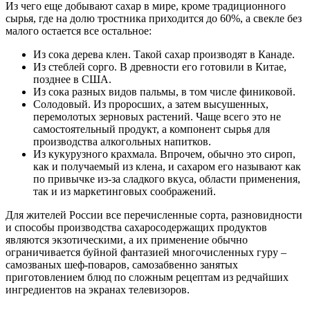
Из чего еще добывают сахар в мире, кроме традиционного
сырья, где на долю тростника приходится до 60%, а свекле без
малого остается все остальное:
Из сока дерева клен. Такой сахар производят в Канаде.
Из стеблей сорго. В древности его готовили в Китае,
позднее в США.
Из сока разных видов пальмы, в том числе финиковой.
Солодовый. Из проросших, а затем высушенных,
перемолотых зерновых растений. Чаще всего это не
самостоятельный продукт, а компонент сырья для
производства алкогольных напитков.
Из кукурузного крахмала. Впрочем, обычно это сироп,
как и получаемый из клена, и сахаром его называют как
по привычке из-за сладкого вкуса, области применения,
так и из маркетинговых соображений.
Для жителей России все перечисленные сорта, разновидности
и способы производства сахаросодержащих продуктов
являются экзотическими, а их применение обычно
ограничивается буйной фантазией многочисленных гуру –
самозваных шеф-поваров, самозабвенно занятых
приготовлением блюд по сложным рецептам из редчайших
ингредиентов на экранах телевизоров.