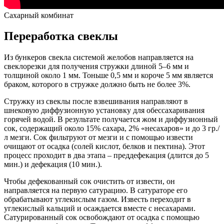
Сахарный комбинат
Переработка свеклы
Из бункеров свекла системой желобов направляется на
свеклорезки для получения стружки длиной 5–6 мм и
толщиной около 1 мм. Тоньше 0,5 мм и короче 5 мм является
браком, которого в стружке должно быть не более 3%.
Стружку из свеклы после взвешивания направляют в
шнековую диффузионную установку для обессахаривания
горячей водой. В результате получается жом и диффузионный
сок, содержащий около 15% сахара, 2% «несахаров» и до 3 гр./
л мезги. Сок фильтруют от мезги и с помощью извести
очищают от осадка (солей кислот, белков и пектина). Этот
процесс проходит в два этапа – преддефекация (длится до 5
мин.) и дефекация (10 мин.).
Чтобы дефекованный сок очистить от извести, он
направляется на первую сатурацию. В сатураторе его
обрабатывают углекислым газом. Известь переходит в
углекислый кальций и осаждается вместе с несахарами.
Сатурированный сок освобождают от осадка с помощью