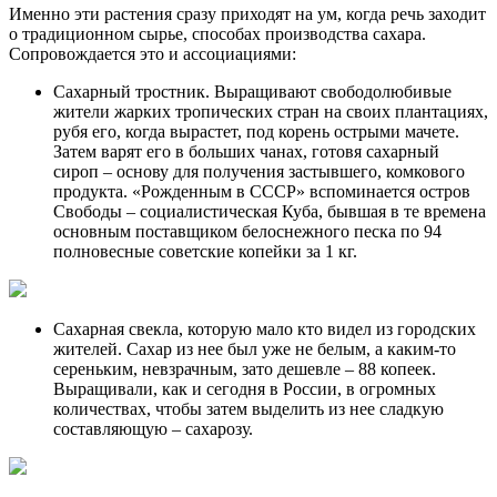
Именно эти растения сразу приходят на ум, когда речь заходит
о традиционном сырье, способах производства сахара.
Сопровождается это и ассоциациями:
Сахарный тростник. Выращивают свободолюбивые
жители жарких тропических стран на своих плантациях,
рубя его, когда вырастет, под корень острыми мачете.
Затем варят его в больших чанах, готовя сахарный
сироп – основу для получения застывшего, комкового
продукта. «Рожденным в СССР» вспоминается остров
Свободы – социалистическая Куба, бывшая в те времена
основным поставщиком белоснежного песка по 94
полновесные советские копейки за 1 кг.
Сахарная свекла, которую мало кто видел из городских
жителей. Сахар из нее был уже не белым, а каким-то
сереньким, невзрачным, зато дешевле – 88 копеек.
Выращивали, как и сегодня в России, в огромных
количествах, чтобы затем выделить из нее сладкую
составляющую – сахарозу.