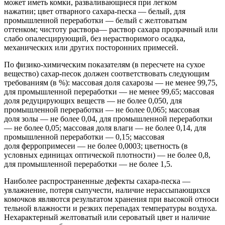
может иметь комки, разваливающиеся при легком
нажатии; цвет отварного сахара-песка — белый, для
промышленной переработки — белый с желтоватым
оттенком; чистоту раствора— раствор сахара прозрачный или
слабо опалесцирующий, без нерастворимого осадка,
механических или других посторонних примесей.
По физико-химическим показателям (в пересчете на сухое
вещество) сахар-песок должен соответствовать следующим
требованиям (в %): массовая доля сахарозы — не менее 99,75,
для промышленной переработки — не менее 99,65; массовая
доля редуцирующих веществ — не более 0,050, для
промышленной переработки — не более 0,065; массовая
доля золы — не более 0,04, для промышленной переработки
— не более 0,05; массовая доля влаги — не более 0,14, для
промышленной переработки — 0,15; массовая
доля ферропримесеи — не более 0,0003; цветность (в
условных единицах оптической плотности) — не более 0,8,
для промышленной переработки — не более 1,5.
Наиболее распространенные дефекты сахара-песка —
увлажнение, потеря сыпучести, наличие нерассыпающихся
комочков являются результатом хранения при высокой относи
тельной влажности и резких перепадах температуры воздуха.
Нехарактерный желтоватый или сероватый цвет и наличие