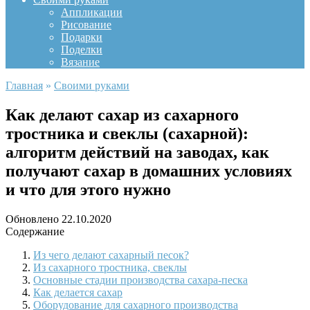
Аппликации
Рисование
Подарки
Поделки
Вязание
Главная
»
Своими руками
Как делают сахар из сахарного
тростника и свеклы (сахарной):
алгоритм действий на заводах, как
получают сахар в домашних условиях
и что для этого нужно
Обновлено
22.10.2020
Содержание
Из чего делают сахарный песок?
Из сахарного тростника, свеклы
Основные стадии производства сахара-песка
Как делается сахар
Оборудование для сахарного производства