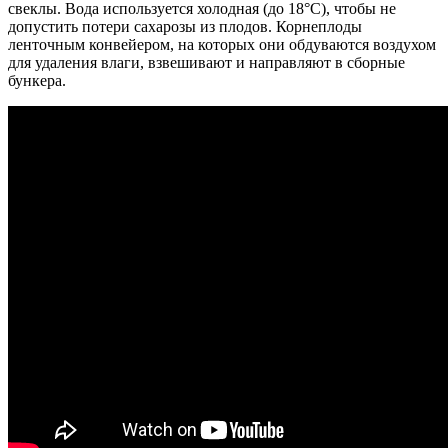
свеклы. Вода используется холодная (до 18°С), чтобы не
допустить потери сахарозы из плодов. Корнеплоды
ленточным конвейером, на которых они обдуваются воздухом
для удаления влаги, взвешивают и направляют в сборные
бункера.