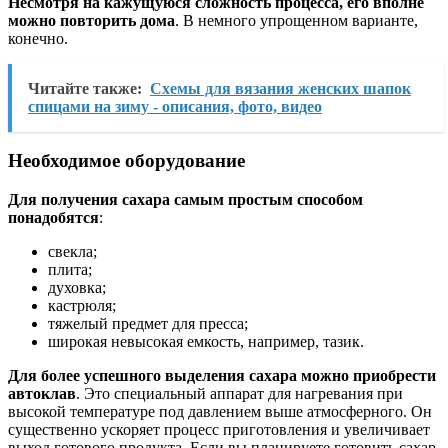
Несмотря на кажущуюся сложность процесса, его вполне
можно повторить дома
. В немного упрощенном варианте,
конечно.
Читайте также:
Схемы для вязания женских шапок
спицами на зиму - описания, фото, видео
Необходимое оборудование
Для получения сахара самым простым способом
понадобятся
:
свекла;
плита;
духовка;
кастрюля;
тяжелый предмет для пресса;
широкая невысокая емкость, например, тазик.
Для более успешного выделения сахара можно приобрести
автоклав
. Это специальный аппарат для нагревания при
высокой температуре под давлением выше атмосферного. Он
существенно ускоряет процесс приготовления и увеличивает
выход готового продукта. Если вы планируете готовить сахар