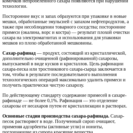
комочков непробеленного сахара появляются при нарушении
технологии.
Посторонние вкус и запах образуются при упаковке в новые
мешки, обработанные эмульсией с запахом нефтепродуктов, а
также при несоблюдении товарного соседства; посторонние
примеси (окалина, ворс и костра) — результат плохой очистки
сахара на электромагнитах и использования для упаковки
мешков из плохо обработанной мешковины.
Сахар-рафинад
— продукт, состоящий из кристаллической,
дополнительно очищенной (рафинированной) сахарозы,
выпускаемой в виде кусков и кристаллов. Цель рафинации
сахара-песка или тростникового сахара-сырца заключается в
том, чтобы в результате последовательного выполнения
технологических операций максимально удалить примеси и
получить практически чистую сахарозу.
По действующему стандарту содержание примесей в сахаре-
рафинаде — не более 0,1%. Рафинация — это отделение
сахарозы от несахаров путем ее кристаллизации в растворах.
Основные стадии производства сахара-рафинада.
Сахар-
песок растворяют в воде. Полученный сироп очищают,
применяя адсорбенты (активные угли) и иониты,
поглощающие из сиропа красящие вещества.