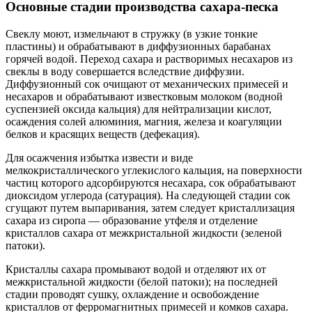
Основные стадии производства сахара-песка
Свеклу моют, измельчают в стружку (в узкие тонкие
пластины) и обрабатывают в диффузионных барабанах
горячей водой. Переход сахара и растворимых несахаров из
свеклы в воду совершается вследствие диффузии.
Диффузионный сок очищают от механических примесей и
несахаров и обрабатывают известковым молоком (водной
суспензией оксида кальция) для нейтрализации кислот,
осаждения солей алюминия, магния, железа и коагуляции
белков и красящих веществ (дефекация).
Для осажчения избытка извести и виде
мелкокристаллического углекислого кальция, на поверхности
частиц которого адсорбируются несахара, сок обрабатывают
диоксидом углерода (сатурация). На следующей стадии сок
сгущают путем выпаривания, затем следует кристаллизация
сахара из сиропа — образование утфеля и отделение
кристаллов сахара от межкристальной жидкости (зеленой
патоки).
Кристаллы сахара промывают водой и отделяют их от
межкристальной жидкости (белой патоки); на последней
стадии проводят сушку, охлаждение и освобождение
кристаллов от ферромагнитных примесей и комков сахара.