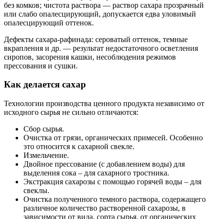
без комков; чистота раствора — раствор сахара прозрачный
или слабо опалесцирующий, допускается едва уловимый
опалесцирующий оттенок.
Дефекты сахара-рафинада: сероватый оттенок, темные
вкрапления и др. — результат недостаточного осветления
сиропов, засорения кашки, несоблюдения режимов
прессования и сушки.
Как делается сахар
Технологии производства ценного продукта независимо от
исходного сырья не сильно отличаются:
Сбор сырья.
Очистка от грязи, органических примесей. Особенно
это относится к сахарной свекле.
Измельчение.
Двойное прессование (с добавлением воды) для
выделения сока – для сахарного тростника.
Экстракция сахарозы с помощью горячей воды – для
свеклы.
Очистка полученного темного раствора, содержащего
различное количество растворенной сахарозы, в
зависимости от вида, сорта сырья, от органических