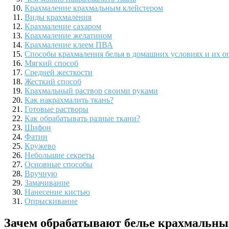
Крахмаление крахмальным клейстером
Виды крахмаления
Крахмаление сахаром
Крахмаление желатином
Крахмаление клеем ПВА
Способы крахмаления белья в домашних условиях и их о
Мягкий способ
Средней жесткости
Жесткий способ
Крахмальный раствор своими руками
Как накрахмалить ткань?
Готовые растворы
Как обрабатывать разные ткани?
Шифон
Фатин
Кружево
Небольшие секреты
Основные способы
Вручную
Замачивание
Нанесение кистью
Опрыскивание
Зачем обрабатывают белье крахмальны