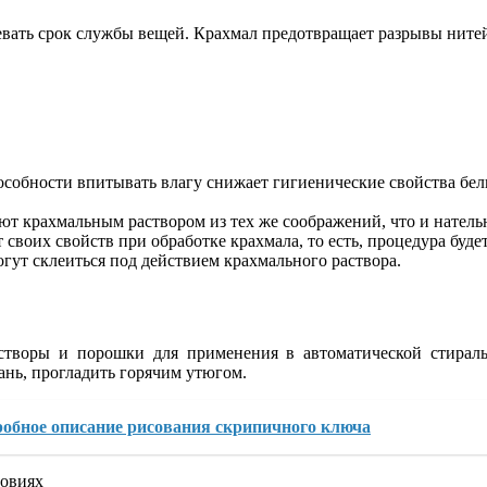
евать срок службы вещей. Крахмал предотвращает разрывы нитей
обности впитывать влагу снижает гигиенические свойства бель
т крахмальным раствором из тех же соображений, что и нательн
своих свойств при обработке крахмала, то есть, процедура буде
ут склеиться под действием крахмального раствора.
створы и порошки для применения в автоматической стираль
ань, прогладить горячим утюгом.
робное описание рисования скрипичного ключа