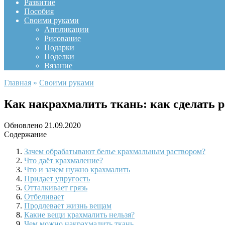
Развитие
Пособия
Своими руками
Аппликации
Рисование
Подарки
Поделки
Вязание
Главная
»
Своими руками
Как накрахмалить ткань: как сделать 
Обновлено
21.09.2020
Содержание
Зачем обрабатывают белье крахмальным раствором?
Что даёт крахмаление?
Что и зачем нужно крахмалить
Придает упругость
Отталкивает грязь
Отбеливает
Продлевает жизнь вещам
Какие вещи крахмалить нельзя?
Чем можно накрахмалить ткань