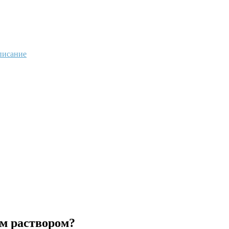
писание
м раствором?