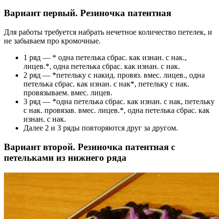
Вариант первый. Резиночка патентная
Для работы требуется набрать нечетное количество петелек, и
не забываем про кромочные.
1 ряд — * одна петелька сбрас. как изнан. с нак.,
лицев.*, одна петелька сбрас. как изнан. с нак.
2 ряд — *петельку с накид. провяз. вмес. лицев., одна
петелька сбрас. как изнан. с нак*, петельку с нак.
провязываем. вмес. лицев.
3 ряд — *одна петелька сбрас. как изнан. с нак, петельку
с нак. провязав. вмес. лицев.*, одна петелька сбрас. как
изнан. с нак.
Далее 2 и 3 ряды повторяются друг за другом.
Вариант второй. Резиночка патентная с
петельками из нижнего ряда