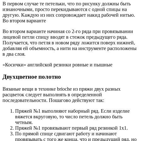
В первом случае те петельки, что по рисунку должны быть
изнаночными, просто перекидываются с одной спицы на
другую. Каждую из них сопровождает накид рабочей нитью.
Во втором варианте
Во втором варианте начиная со 2-го ряда при провязывании
лицевой петли спицу вводят в стежок предыдущего ряда.
Получается, что петля в новом ряду ложится поверх нижней,
добавляя ей объемность, а нити на инструменте расположены
в два слоя.
«Косички» английской резинки ровные и пышные
Двухцветное полотно
Вязаные вещи в технике brioche из пряжи двух разных
расцветок следует выполнять в определенной
последовательности. Пошагово действуют так:
Пряжей №1 выполняют наборный ряд. Если изделие
вяжется вкруговую, то число петель должно быть
четным.
Пряжей №1 провязывают первый ряд резинкой 1х1.
По прямой спице сдвигают работу и начинают
провязывать с того же конца, что и предыдущий ряд, но