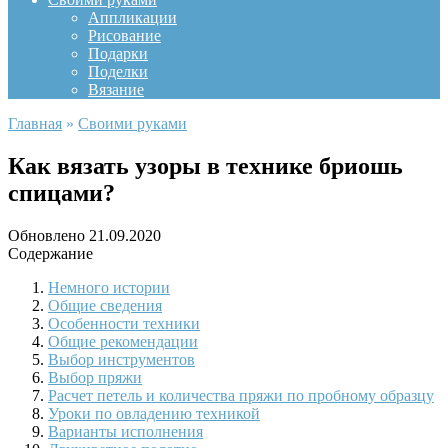
Аппликации
Рисование
Подарки
Поделки
Вязание
Главная
»
Своими руками
Как вязать узоры в технике бриошь
спицами?
Обновлено
21.09.2020
Содержание
Немного истории
Общие сведения
Особенности техники
Общие рекомендации
Выбор инструментов
Выбор пряжи
Расчет петель и количества пряжи по пробному образцу
Уроки по овладению техникой
Варианты исполнения