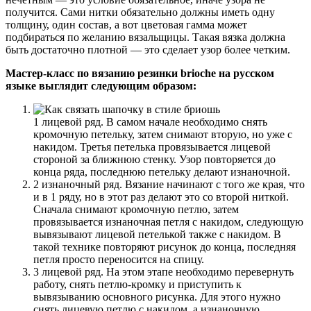
получится. Сами нитки обязательно должны иметь одну
толщину, один состав, а вот цветовая гамма может
подбираться по желанию вязальщицы. Такая вязка должна
быть достаточно плотной — это сделает узор более четким.
Мастер-класс по вязанию резинки brioche на русском
языке выглядит следующим образом:
1 лицевой ряд. В самом начале необходимо снять
кромочную петельку, затем снимают вторую, но уже с
накидом. Третья петелька провязывается лицевой
стороной за ближнюю стенку. Узор повторяется до
конца ряда, последнюю петельку делают изнаночной.
2 изнаночный ряд. Вязание начинают с того же края, что
и в 1 ряду, но в этот раз делают это со второй ниткой.
Сначала снимают кромочную петлю, затем
провязывается изнаночная петля с накидом, следующую
вывязывают лицевой петелькой также с накидом. В
такой технике повторяют рисунок до конца, последняя
петля просто переносится на спицу.
3 лицевой ряд. На этом этапе необходимо перевернуть
работу, снять петлю-кромку и приступить к
вывязыванию основного рисунка. Для этого нужно
снять лицевую петлю с накидом, а изнаночную