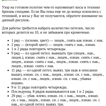
Узор на готовом полотне чем-то напоминает косы в технике
бриошь спицами. Если Вы пока еще не до конца освоились с
техникой, и косы у Вас не получаются, обратите внимание на
данный рисунок.
Для работы требуется набрать количество петелек, число
которых делится на 10, и не забываем про кромочные.
1 ряд — (основн. цвет) — лицев., снять как изнан. с нак.
2 ряд — (второй цвет) — лицев. снять с нак., изнан.
1 и 2 ряды повторить четырежды.
9 ряд — из одной петел. вывязать три (лицев., нак.,
лицев.), изнан. снять с нак., лицев., изнан. снять с нак.,
лицев., изнан. снять с нак., лицев., изнан. снять с нак.,
лицев., изнан. снять с нак.
11 ряд — из одной петел. вывяз. три (как в описании
выше), изнан. сн. с нак., лицев., изнан. сн. с нак., лицев.,
изнан. сн. с нак., лицев., изнан. сн. с нак., убавка
вправо.
9 и 11 ряды повторять четырежды.
Последующ. 8 рядов вывязываются как 1 и 2 ряды.
29 ряд — убав. влево, изнан. сн. с нак., лицев., изнан.
сн. с нак., лицев., изнан. сн. с нак., лицев., изнан. сн. с
нак., из одной петел. вывяз. три.