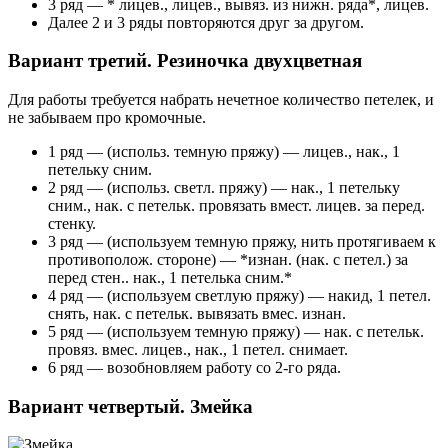
3 ряд — * лицев., лицев., вывяз. из нижн. ряда*, лицев.
Далее 2 и 3 ряды повторяются друг за другом.
Вариант третий. Резиночка двухцветная
Для работы требуется набрать нечетное количество петелек, и
не забываем про кромочные.
1 ряд — (использ. темную пряжу) — лицев., нак., 1
петельку сним.
2 ряд — (использ. светл. пряжу) — нак., 1 петельку
сним., нак. с петельк. провязать вмест. лицев. за перед.
стенку.
3 ряд — (используем темную пряжу, нить протягиваем к
противополож. стороне) — *изнан. (нак. с петел.) за
перед стен.. нак., 1 петелька сним.*
4 ряд — (используем светлую пряжу) — накид, 1 петел.
снять, нак. с петельк. вывязать вмес. изнан.
5 ряд — (используем темную пряжу) — нак. с петельк.
провяз. вмес. лицев., нак., 1 петел. снимает.
6 ряд — возобновляем работу со 2-го ряда.
Вариант четвертый. Змейка