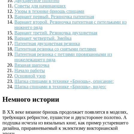
Двухцветное полотно
Советы для начинающих
Узоры в технике бриошь спицами
Вариант первый. Резиночка патентная
Вариант второй. Резиночка патентная с петельками из
нижнего ряда
Вариант третий. Резиночка двухцветная
Вариант четвертый. Змейка
Патентная двухцветная резинка
Патентная резинка со снятыми петлями
Патентная резинка с петлями провязанными из
нижележащего ряда
Вязаная шапочка
Начало работы
Основной узор
Шапка спицами в технике «Бриошь», описание:
Шапка спицами в технике «Бриошь», видео:
Немного истории
В ХХ веке вязание бриошь продолжает появлятся в моделях,
требующих ребристое, пушистое и двухсторонее полотно. А
подушка исчезла из вязальных книг, как пример устаревшего
дизайна, приравневыемый к эклектизму викторианской
эпохи.