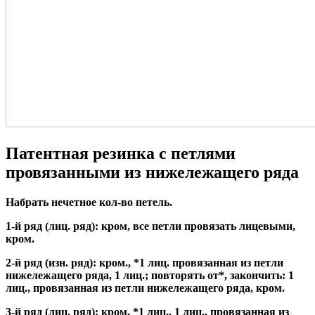
Патентная резинка с петлями
провязанными из нижележащего ряда
Набрать нечетное кол-во петель.
1-й ряд (лиц. ряд): кром, все петли провязать лицевыми,
кром.
2-й ряд (изн. ряд): кром., *1 лиц. провязанная из петли
нижележащего ряда, 1 лиц.; повторять от*, закончить: 1
лиц., провязанная из петли нижележащего ряда, кром.
3-й ряд (лиц. ряд): кром, *1 лиц., 1 лиц., провязанная из