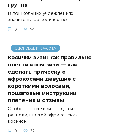
группы
В дошкольных учреждениях
значительное количество
0
74
ЗДОРОВЬЕ И КРАСОТА
Косички зизи: как правильно
плести косы зизи — как
сделать прическу с
афрокосами девушке с
короткими волосами,
пошаговые инструкции
плетения и отзывы
Особенности Зизи — одна из
разновидностей африканских
косичек.
0
32