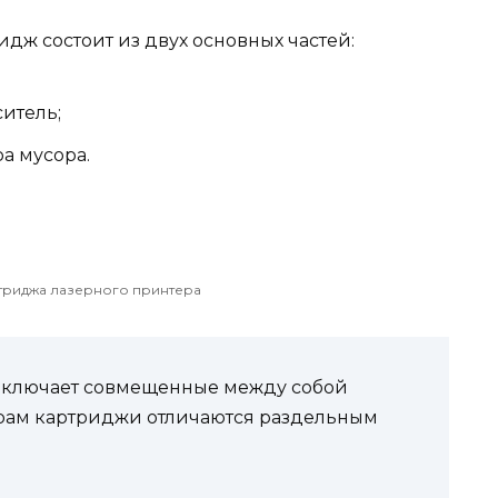
дж состоит из двух основных частей:
ситель;
ра мусора.
триджа лазерного принтера
включает совмещенные между собой
Драм картриджи отличаются раздельным