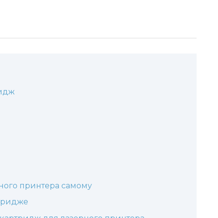
ридж
ного принтера самому
ртридже