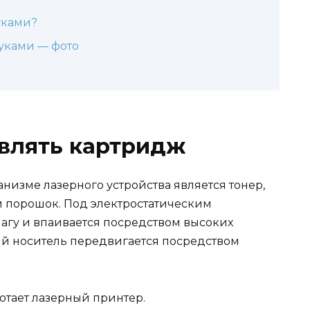
уками?
уками — фото
влять картридж
низме лазерного устройства является тонер,
порошок. Под электростатическим
магу и впаивается посредством высоких
ый носитель передвигается посредством
ботает лазерный принтер.