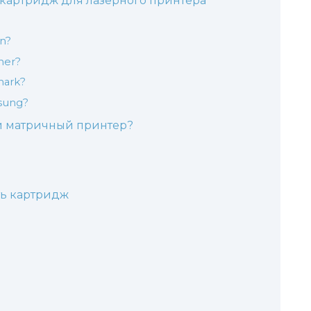
 картридж для лазерного принтера
n?
her?
mark?
sung?
и матричный принтер?
ть картридж