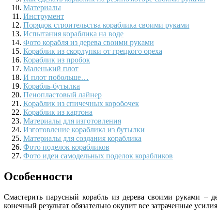
Материалы
Инструмент
Порядок строительства кораблика своими руками
Испытания кораблика на воде
Фото корабля из дерева своими руками
Кораблик из скорлупки от грецкого ореха
Кораблик из пробок
Маленький плот
И плот побольше…
Корабль-бутылка
Пенопластовый лайнер
Кораблик из спичечных коробочек
Кораблик из картона
Материалы для изготовления
Изготовление кораблика из бутылки
Материалы для создания кораблика
Фото поделок корабликов
Фото идеи самодельных поделок корабликов
Особенности
Смастерить парусный корабль из дерева своими руками – де
конечный результат обязательно окупит все затраченные усилия