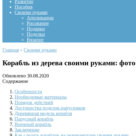
Развитие
Пособия
Своими руками
Аппликации
Рисование
Подарки
Поделки
Вязание
Главная
»
Своими руками
Корабль из дерева своими руками: фото
Обновлено
30.08.2020
Содержание
Особенности
Необходимые материалы
Порядок действий
Достоинства поделок-парусников
Деревянная модель корабля
Парусный корабль
Военный корабль
Заключение
Как сделать кораблик на резиномоторе своими руками