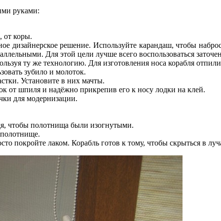
ими руками:
 от коры.
е дизайнерское решение. Используйте карандаш, чтобы набросат
раллельными. Для этой цели лучше всего воспользоваться заточ
льзуя ту же технологию. Для изготовления носа корабля отпили
зовать зубило и молоток.
астки. Установите в них мачты.
ок от шпиля и надёжно прикрепив его к носу лодки на клей.
чки для модернизации.
дя, чтобы полотнища были изогнутыми.
 полотнище.
то покройте лаком. Корабль готов к тому, чтобы скрыться в луча