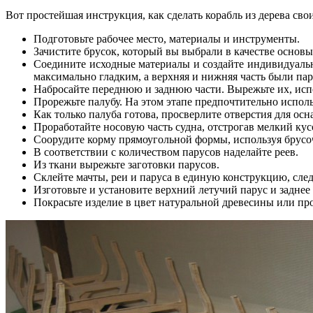
Вот простейшая инструкция, как сделать корабль из дерева сво
Подготовьте рабочее место, материалы и инструменты.
Зачистите брусок, который вы выбрали в качестве основы,
Соедините исходные материалы и создайте индивидуально
максимально гладким, а верхняя и нижняя часть были па
Набросайте переднюю и заднюю части. Вырежьте их, испо
Прорежьте палубу. На этом этапе предпочтительно исполь
Как только палуба готова, просверлите отверстия для осн
Проработайте носовую часть судна, отстрогав мелкий кус
Соорудите корму прямоугольной формы, используя брусо
В соответствии с количеством парусов наделайте реев.
Из ткани вырежьте заготовки парусов.
Склейте мачты, реи и паруса в единую конструкцию, сле
Изготовьте и установите верхний летучий парус и заднее
Покрасьте изделие в цвет натуральной древесины или прос