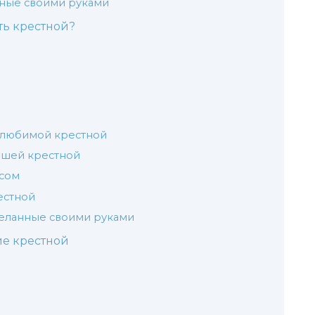
нные своими руками
ть крестной?
 любимой крестной
чшей крестной
усом
естной
деланные своими руками
ие крестной