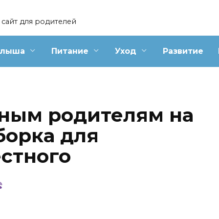
сайт для родителей
алыша
Питание
Уход
Развитие
ным родителям на
борка для
естного