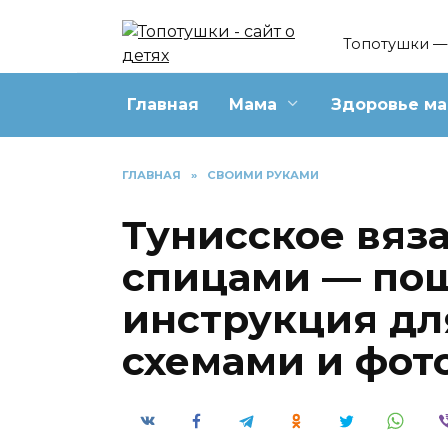
Перейти
к
Топотушки — 
содержанию
Главная
Мама
Здоровье м
ГЛАВНАЯ
»
СВОИМИ РУКАМИ
Тунисское вяз
спицами — по
инструкция дл
схемами и фот