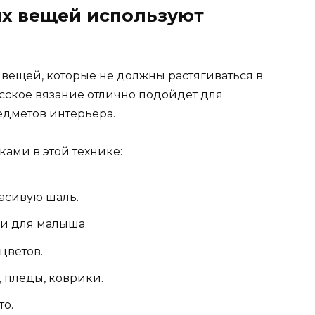
их вещей используют
 вещей, которые не должны растягиваться в
исское вязание отлично подойдет для
едметов интерьера.
ами в этой технике:
расивую шаль.
ки для малыша.
цветов.
 пледы, коврики.
то.