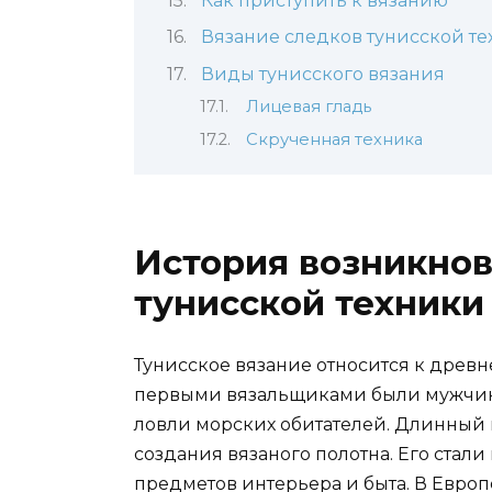
Как приступить к вязанию
Вязание следков тунисской т
Виды тунисского вязания
Лицевая гладь
Скрученная техника
История возникнов
тунисской техники
Тунисское вязание относится к древ
первыми вязальщиками были мужчины
ловли морских обитателей. Длинный
создания вязаного полотна. Его стал
предметов интерьера и быта. В Европе 