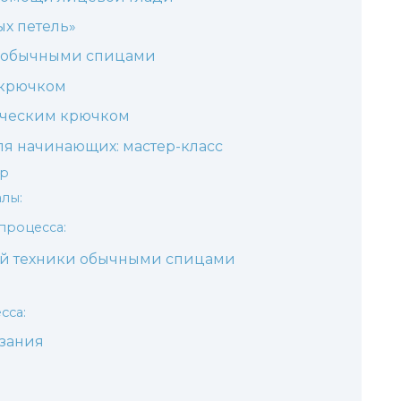
х петель»
 с обычными спицами
 крючком
ическим крючком
ля начинающих: мастер-класс
ор
лы:
процесса:
ой техники обычными спицами
сса:
язания