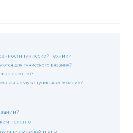
бенности тунисской техники
уются для тунисского вязания?
товое полотно?
щей используют тунисское вязание?
язании?
жем полотно
помощи лицевой глади