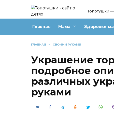
Перейти
к
Топотушки — 
содержанию
Главная
Мама
Здоровье м
ГЛАВНАЯ
»
СВОИМИ РУКАМИ
Украшение тор
подробное опи
различных ук
руками