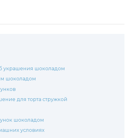
соб украшения шоколадом
ым шоколадом
сунков
шение для торта стружкой
сунок шоколадом
омашних условиях