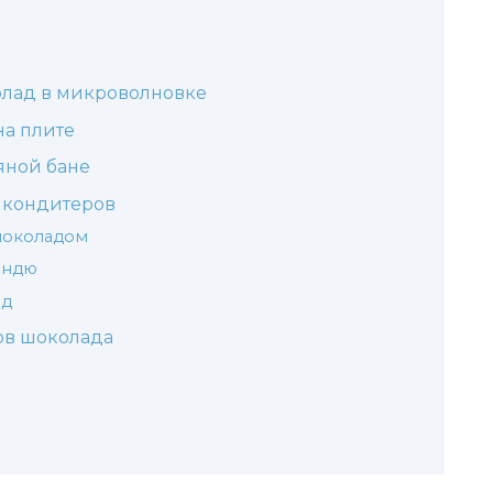
олад в микроволновке
на плите
яной бане
т кондитеров
шоколадом
ондю
ад
ов шоколада