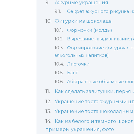
Ажурные украшения
Секрет ажурного рисунка и
Фигурки из шоколада
Формочки (молды)
Вырезание (выдавливание)
Формирование фигурок с п
алкогольных напитков)
Листочки
Бант
Абстрактные объемные фигу
Как сделать завитушки, перья 
Украшение торта ажурными цв
Украшение торта шоколадными
Как из белого и темного шокол
примеры украшения, фото