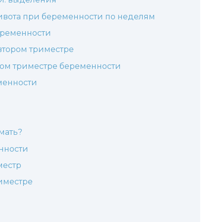
вота при беременности по неделям
еременности
 втором триместре
ом триместре беременности
менности
мать?
нности
местр
иместре