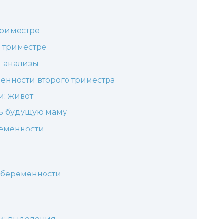
триместре
 триместре
 анализы
енности второго триместра
и: живот
ть будущую маму
ременности
 беременности
и: выделения