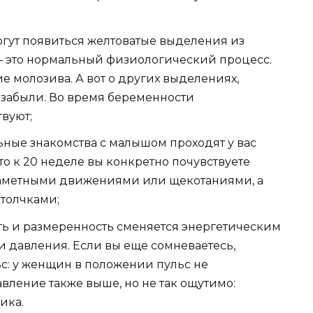
могут появиться желтоватые выделения из
 – это нормальный физиологический процесс.
ие молозива. А вот о других выделениях,
одзабыли. Во время беременности
вуют;
ные знакомства с малышом проходят у вас
то к 20 неделе вы конкретно почувствуете
 заметными движениями или щекотаниями, а
 толчками;
ть и размеренность сменяется энергетическим
 давления. Если вы еще сомневаетесь,
с: у женщин в положении пульс не
авление также выше, но не так ощутимо:
ика.