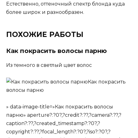
Естественно, оттеночный спектр блонда куда
более широк и разнообразен.
ПОХОЖИЕ РАБОТЫ
Как покрасить волосы парню
Из темного в светлый цвет волос
Как покрасить
волосы парню
» data-image-title=»Как покрасить волосы
парню» aperture?:?0?,?credit?:??,?camera?:??,?
caption?:??,?created_timestamp?:?0?,?
copyright?:??,?focal_length?:?0?,?iso?:?0?,?