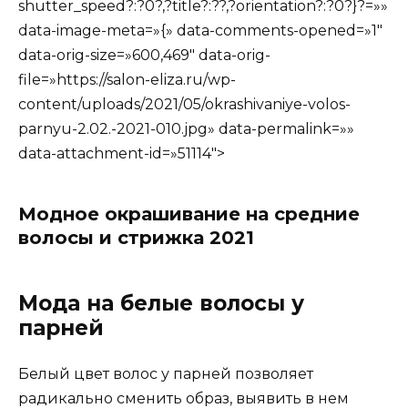
shutter_speed?:?0?,?title?:??,?orientation?:?0?}?=»»
data-image-meta=»{» data-comments-opened=»1″
data-orig-size=»600,469″ data-orig-
file=»https://salon-eliza.ru/wp-
content/uploads/2021/05/okrashivaniye-volos-
parnyu-2.02.-‎2021-010.jpg» data-permalink=»»
data-attachment-id=»51114″>
Модное окрашивание на средние
волосы и стрижка 2021
Мода на белые волосы у
парней
Белый цвет волос у парней позволяет
радикально сменить образ, выявить в нем