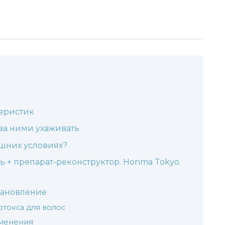
теристик
 за ними ухаживать
ашних условиях?
ь + препарат-реконструктор. Honma Tokyo.
становление
отокса для волос
именения