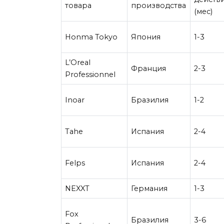
товара
производства
(мес)
Honma Tokyo
Япония
1-3
L’Oreal
Франция
2-3
Professionnel
Inoar
Бразилия
1-2
Tahe
Испания
2-4
Felps
Испания
2-4
NEXXT
Германия
1-3
Fox
Бразилия
3-6