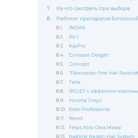
На что смотреть при выборе
Рейтинг препаратов ботоксно
INOAR
KV-1
KayPro
Constant Delight
Concept
“Fiberceutic Fine Hair Restorat
Tahe
RELIEF с эффектом эластин
Honma Tokyo
Estel Professional
Nexxt
Felps Xbtx Okra Massa
Kashmir Keratin Hair System