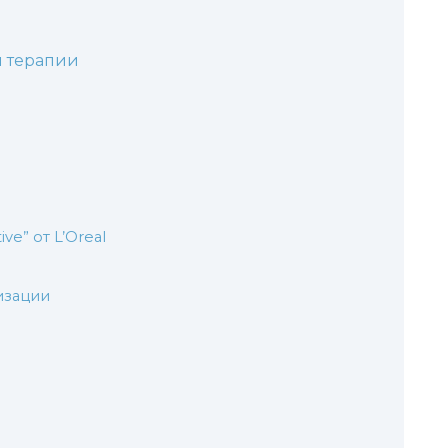
й терапии
ive” от L’Oreal
изации