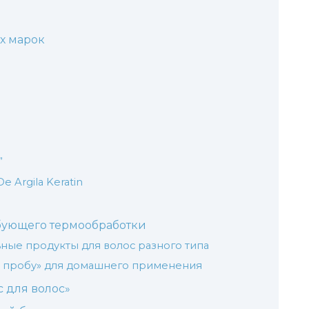
х марок
”
De Argila Keratin
ебующего термообработки
ельные продукты для волос разного типа
«на пробу» для домашнего применения
с для волос»