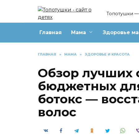
Перейти
к
Топотушки — 
содержанию
Главная
Мама
Здоровье м
ГЛАВНАЯ
»
МАМА
»
ЗДОРОВЬЕ И КРАСОТА
Обзор лучших 
бюджетных дл
ботокс — восс
волос