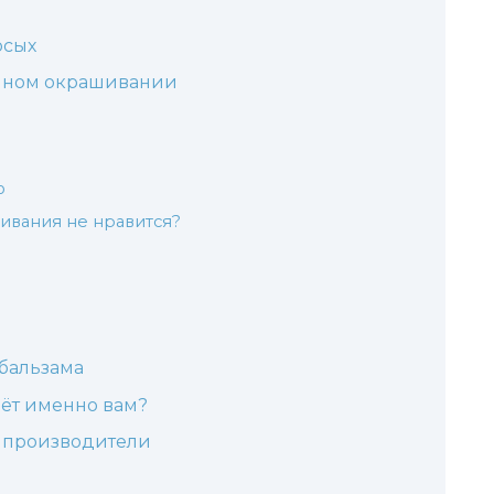
осых
ачном окрашивании
ю
шивания не нравится?
бальзама
дёт именно вам?
 производители