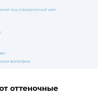
ания под определенный цвет
и
о
вет
ными волосами
ют оттеночные