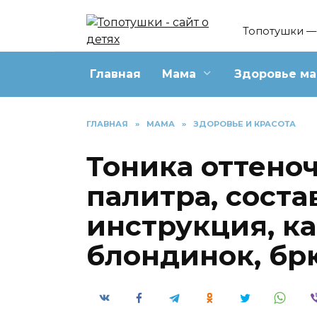
Перейти
к
Топотушки — 
содержанию
Главная
Мама
Здоровье м
ГЛАВНАЯ
»
МАМА
»
ЗДОРОВЬЕ И КРАСОТА
Тоника оттено
палитра, состав
инструкция, ка
блондинок, бр