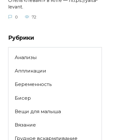
Отель «Левант» в Ялте — https://yalta-
levant.
0
72
Рубрики
Анализы
Аппликации
Беременность
Бисер
Вещи для малыша
Вязание
Грудное вскармливание