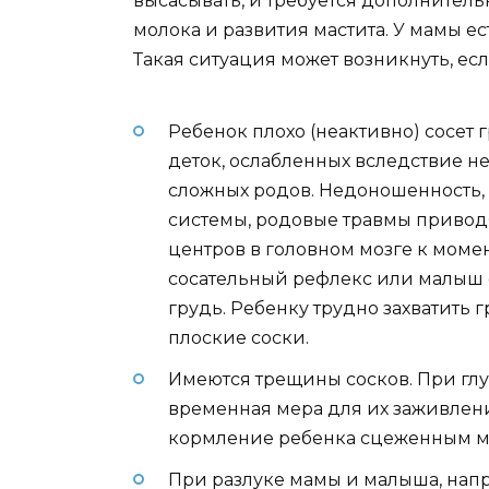
высасывать, и требуется дополнител
молока и развития мастита. У мамы е
Такая ситуация может возникнуть, есл
Ребенок плохо (неактивно) сосет г
деток, ослабленных вследствие н
сложных родов. Недоношенность,
системы, родовые травмы приводят
центров в головном мозге к моме
сосательный рефлекс или малыш о
грудь. Ребенку трудно захватить г
плоские соски.
Имеются трещины сосков. При глу
временная мера для их заживлен
кормление ребенка сцеженным м
При разлуке мамы и малыша, нап