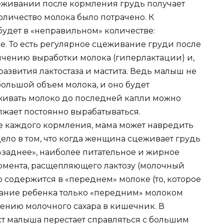
еживании после кормления грудь получает
оличество молока было потрачено. К
дет в «неправильном» количестве:
 То есть регулярное сцеживание груди после
чению выработки молока (гиперлактации) и,
развития лактостаза и мастита. Ведь малыш не
ольшой объем молока, и оно будет
цеживать молоко до последней капли можно
олжает постоянно вырабатываться.
е каждого кормления, мама может навредить
Дело в том, что когда женщина сцеживает грудь
 «заднее», наиболее питательное и жирное
ермента, расщепляющего лактозу (молочный
о содержится в «переднем» молоке (то, которое
тание ребенка только «передним» молоком
лению молочного сахара в кишечник. В
т малыша перестает справляться с большим