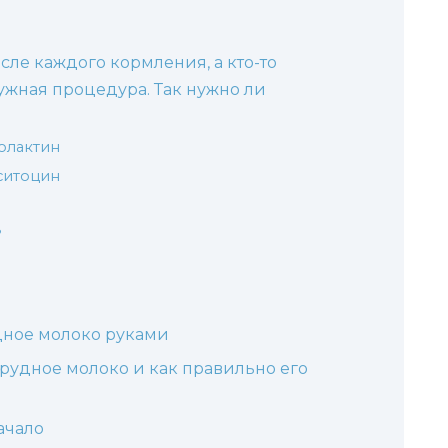
осле каждого кормления, а кто-то
нужная процедура. Так нужно ли
олактин
ситоцин
?
дное молоко руками
рудное молоко и как правильно его
ачало