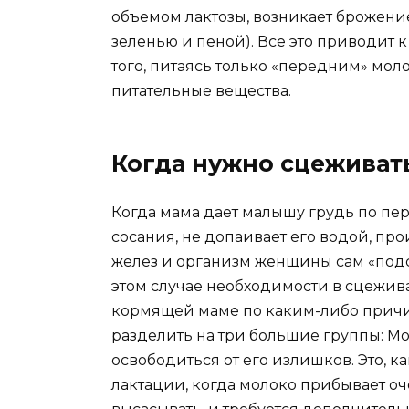
объемом лактозы, возникает брожение
зеленью и пеной). Все это приводит 
того, питаясь только «передним» мо
питательные вещества.
Когда нужно сцеживат
Когда мама дает малышу грудь по пе
сосания, не допаивает его водой, пр
желез и организм женщины сам «подс
этом случае необходимости в сцежива
кормящей маме по каким-либо причи
разделить на три большие группы: М
освободиться от его излишков. Это, к
лактации, когда молоко прибывает оч