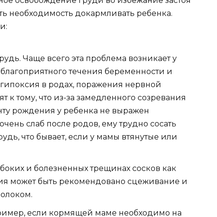
ьное освобождение груди во избежание застоя
сть необходимость докармливать ребенка.
и:
рудь. Чаще всего эта проблема возникает у
еблагоприятного течения беременности и
 гипоксия в родах, поражения нервной
 к тому, что из-за замедленного созревания
нту рождения у ребенка не выражен
чень слаб после родов, ему трудно сосать
рудь, что бывает, если у мамы втянутые или
боких и болезненных трещинах сосков как
ия может быть рекомендовано сцеживание и
олоком.
ример, если кормящей маме необходимо на