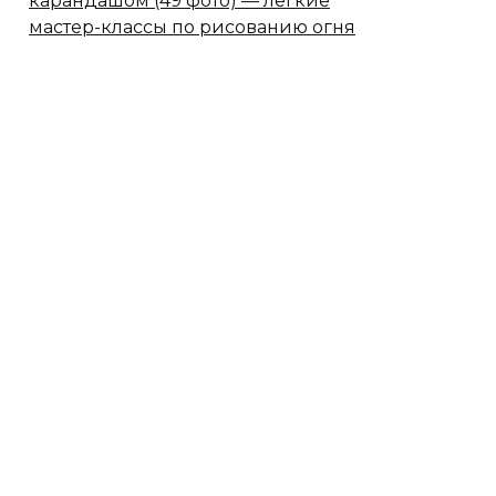
карандашом (49 фото) — легкие
мастер-классы по рисованию огня