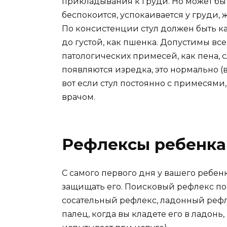
прикладывания к груди. Но может быть
беспокоится, успокаивается у груди, ж
По консистенции стул должен быть к
до густой, как пшенка. Допустимы все
патологических примесей, как пена, с
появляются изредка, это нормально (
вот если стул постоянно с примесями
врачом.
Рефлексы ребенка 
С самого первого дня у вашего ребен
защищать его. Поисковый рефлекс по
сосательный рефлекс, ладонный рефле
палец, когда вы кладете его в ладонь