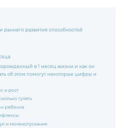
и раннего развития способностей
сяца
орожденный в 1 месяц жизни и как он
ать об этом помогут некоторые цифры и
с и рост
колько гулять
он ребенка
рефлексы
ул и мочеиспускания