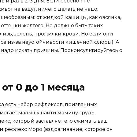
 и раз в 2-3 дня. Если ребенок не
ивот не вздут, ничего делать не надо.
ашеобразным: от жидкой кашицы, как овсянка,
 оттенки желтого. Не должно быть таких
лизь, зелень, прожилки крови. Но если они
все из-за неустойчивости кишечной флоры). А
, надо искать причины. Проконсультируйтесь с
от 0 до 1 месяца
ка есть набор рефлексов, призванных
могает малышу найти мамину грудь,
кс, который заставляет его сжимать ваш
, и рефлекс Моро (вздрагивание, которое он