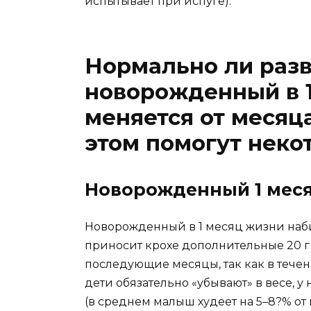
испытывает при испуге).
Нормально ли разв
новорожденный в 1
меняется от месяца
этом помогут неко
Новорожденный 1 месяц
Новорожденный в 1 месяц жизни набир
приносит крохе дополнительные 20 г 
последующие месяцы, так как в тече
дети обязательно «убывают» в весе, у
(в среднем малыш худеет на 5–8?% от