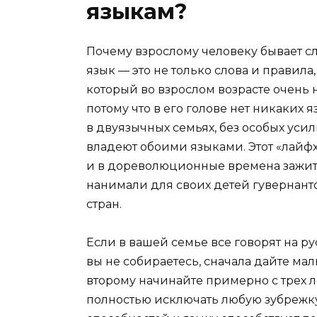
языкам?
Почему взрослому человеку бывает с
язык — это не только слова и правил
который во взрослом возрасте очень 
потому что в его голове нет никаких 
в двуязычных семьях, без особых усил
владеют обоими языками. Этот «лайфх
и в дореволюционные времена зажи
нанимали для своих детей гувернант
стран.
Если в вашей семье все говорят на р
вы не собираетесь, сначала дайте ма
второму начинайте примерно с трех л
полностью исключать любую зубрежку