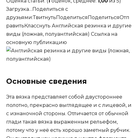
Оценка статьи: (
1
оценок, среднее:
1,00
из 5)
Загрузка…Поделиться с
друзьями:ТвитнутьПоделитьсяПоделитьсяОтп
равитьКласснуть Английская резинка и другие
виды (ложная, полуанглийская) Ссылка на
основную публикацию
Основные сведения
Эта вязка представляет собой двустороннее
полотно, прекрасно выглядящее и с лицевой, и
с изнаночной стороны. Отличается от обычной
глади такая вязка выраженным рельефом,
потому что у неё есть хорошо заметный рубчик.