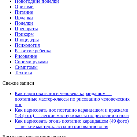
Новогодние поделки
Оригами
Питание
Подарки
Поделки
Препараты
Прикорм
Процедуры
Психология
Развитие ребенка
Рисование
Своими руками
Симптомы
Техника
Свежие записи
Как нарисовать ноги человека карандашом —
поэтапные мастер-классы по рисованию человеческих
ног
Как нарисовать нос поэтапно карандашом и красками
(53 фото) — легкие мастер-классы по рисованию носа
Как нарисовать огонь поэтапно карандашом (49 фото)
— легкие мастер-классы по рисованию огня
Вам также может понравиться