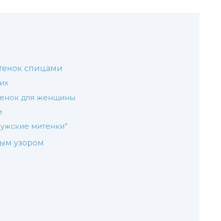
тенок спицами
их
тенок для женщины
и
мужские митенки”
вым узором