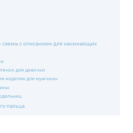
— схемы с описанием для начинающих
ки
итенок для девочки
ия изделия для мужчины
щины
одельниц
го пальца