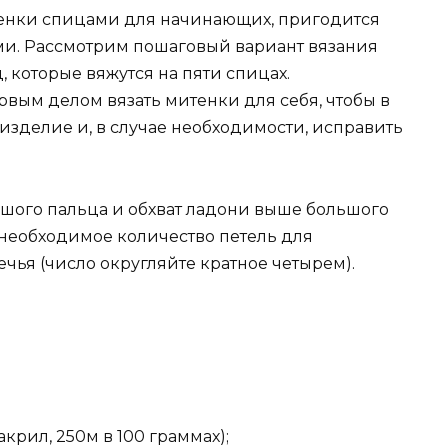
итенки спицами для начинающих, пригодится
ми. Рассмотрим пошаговый вариант вязания
 которые вяжутся на пяти спицах.
ым делом вязать митенки для себя, чтобы в
зделие и, в случае необходимости, исправить
ьшого пальца и обхват ладони выше большого
 необходимое количество петель для
ечья (число округляйте кратное четырем).
крил, 250м в 100 граммах);