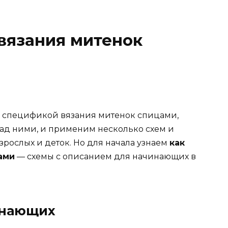
вязания митенок
о спецификой вязания митенок спицами,
ад ними, и применим несколько схем и
рослых и деток. Но для начала узнаем
как
ами
— схемы с описанием для начинающих в
инающих