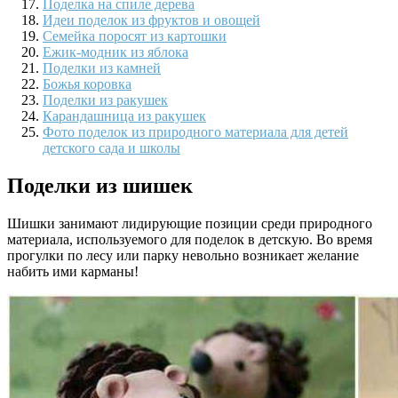
Поделка на спиле дерева
Идеи поделок из фруктов и овощей
Семейка поросят из картошки
Ежик-модник из яблока
Поделки из камней
Божья коровка
Поделки из ракушек
Карандашница из ракушек
Фото поделок из природного материала для детей
детского сада и школы
Поделки из шишек
Шишки занимают лидирующие позиции среди природного
материала, используемого для поделок в детскую. Во время
прогулки по лесу или парку невольно возникает желание
набить ими карманы!