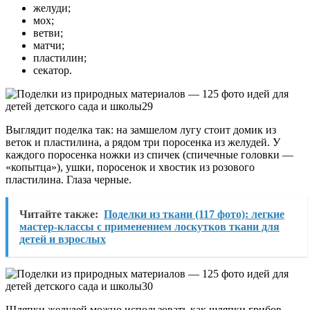
желуди;
мох;
ветви;
матчи;
пластилин;
секатор.
Выглядит поделка так: на замшелом лугу стоит домик из
веток и пластилина, а рядом три поросенка из желудей. У
каждого поросенка ножки из спичек (спичечные головки —
«копытца»), ушки, поросенок и хвостик из розового
пластилина. Глаза черные.
Читайте также:
Поделки из ткани (117 фото): легкие
мастер-классы с применением лоскутков ткани для
детей и взрослых
Шляпки желудей можно использовать как шляпки грибов,