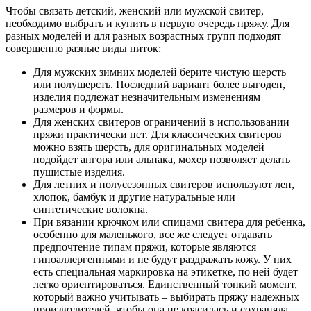
Чтобы связать детский, женский или мужской свитер,
необходимо выбрать и купить в первую очередь пряжу. Для
разных моделей и для разных возрастных групп подходят
совершенно разные виды ниток:
Для мужских зимних моделей берите чистую шерсть
или полушерсть. Последний вариант более выгоден,
изделия подлежат незначительным изменениям
размеров и формы.
Для женских свитеров ограничений в использовании
пряжи практически нет. Для классических свитеров
можно взять шерсть, для оригинальных моделей
подойдет ангора или альпака, мохер позволяет делать
пушистые изделия.
Для летних и полусезонных свитеров используют лен,
хлопок, бамбук и другие натуральные или
синтетические волокна.
При вязании крючком или спицами свитера для ребенка,
особенно для маленького, все же следует отдавать
предпочтение типам пряжи, которые являются
гипоаллергенными и не будут раздражать кожу. У них
есть специальная маркировка на этикетке, по ней будет
легко ориентироваться. Единственный тонкий момент,
который важно учитывать – выбирать пряжу надежных
производителей, чтобы она не красилась и сохраняла