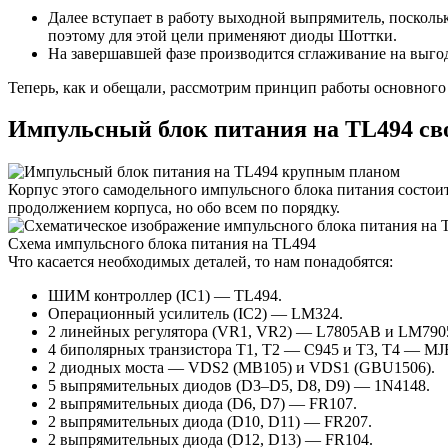
Далее вступает в работу выходной выпрямитель, поскол
поэтому для этой цели применяют диоды Шоттки.
На завершавшей фазе производится сглаживание на выгод
Теперь, как и обещали, рассмотрим принцип работы основного 
Импульсный блок питания на TL494 св
Корпус этого самодельного импульсного блока питания состоит 
продолжением корпуса, но обо всем по порядку.
Схема импульсного блока питания на TL494
Что касается необходимых деталей, то нам понадобятся:
ШИМ контроллер (IC1) — TL494.
Операционный усилитель (IC2) — LM324.
2 линейных регулятора (VR1, VR2) — L7805AB и LM790
4 биполярных транзистора T1, T2 — C945 и T3, T4 — MJ
2 диодных моста — VDS2 (MB105) и VDS1 (GBU1506).
5 выпрямительных диодов (D3–D5, D8, D9) — 1N4148.
2 выпрямительных диода (D6, D7) — FR107.
2 выпрямительных диода (D10, D11) — FR207.
2 выпрямительных диода (D12, D13) — FR104.