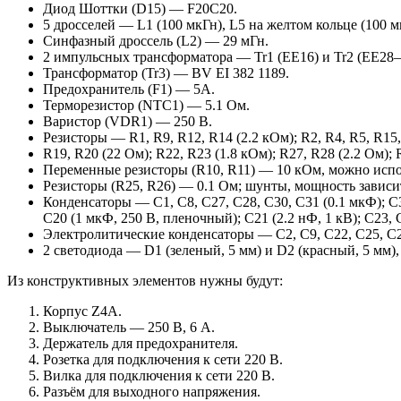
Диод Шоттки (D15) — F20C20.
5 дросселей — L1 (100 мкГн), L5 на желтом кольце (100 мк
Синфазный дроссель (L2) — 29 мГн.
2 импульсных трансформатора — Tr1 (EE16) и Tr2 (EE28–
Трансформатор (Tr3) — BV EI 382 1189.
Предохранитель (F1) — 5А.
Терморезистор (NTC1) — 5.1 Ом.
Варистор (VDR1) — 250 В.
Резисторы — R1, R9, R12, R14 (2.2 кОм); R2, R4, R5, R15,
R19, R20 (22 Ом); R22, R23 (1.8 кОм); R27, R28 (2.2 Ом); 
Переменные резисторы (R10, R11) — 10 кОм, можно испол
Резисторы (R25, R26) — 0.1 Ом; шунты, мощность завис
Конденсаторы — C1, C8, C27, C28, C30, C31 (0.1 мкФ); C3 
C20 (1 мкФ, 250 В, пленочный); C21 (2.2 нФ, 1 кВ); C23, 
Электролитические конденсаторы — C2, C9, C22, C25, C26,
2 светодиода — D1 (зеленый, 5 мм) и D2 (красный, 5 мм)
Из конструктивных элементов нужны будут:
Корпус Z4A.
Выключатель — 250 В, 6 А.
Держатель для предохранителя.
Розетка для подключения к сети 220 В.
Вилка для подключения к сети 220 В.
Разъём для выходного напряжения.