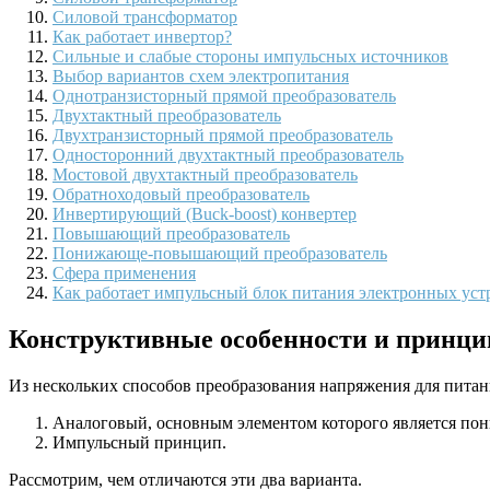
Силовой трансформатор
Как работает инвертор?
Сильные и слабые стороны импульсных источников
Выбор вариантов схем электропитания
Однотранзисторный прямой преобразователь
Двухтактный преобразователь
Двухтранзисторный прямой преобразователь
Односторонний двухтактный преобразователь
Мостовой двухтактный преобразователь
Обратноходовый преобразователь
Инвертирующий (Buck-boost) конвертер
Повышающий преобразователь
Понижающе-повышающий преобразователь
Сфера применения
Как работает импульсный блок питания электронных уст
Конструктивные особенности и принци
Из нескольких способов преобразования напряжения для пита
Аналоговый, основным элементом которого является по
Импульсный принцип.
Рассмотрим, чем отличаются эти два варианта.