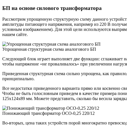
БП на основе силового трансформатора
Рассмотрим упрощенную структурную схему данного устройств
амплитуды питающего напряжения, например из 220 В получаем
условным изображением). Для этой цели используются выпря
нашем сайте.
Упрощенная структурная схема аналогового БП
Следующий блок играет выполняет две функции: сглаживает на
чтобы напряжение «не проваливалось» при увеличении нагруз
Приведенная структурная схема сильно упрощена, как правило,
принципиально.
Все недостатки приведенного варианта прямо или косвенно св
Чтобы не быть голословным приведем в качестве примера пони
125х124х89 мм. Можете представить, сколько бы весила зарядка
Понижающий трансформатор ОСО-0,25 220/12
Во-вторых, цена таких устройств порой многократно превосх