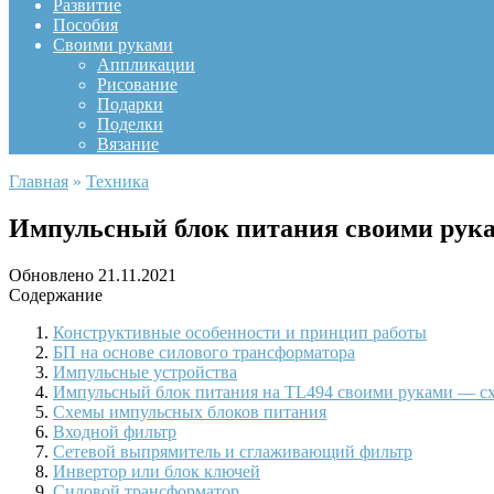
Развитие
Пособия
Своими руками
Аппликации
Рисование
Подарки
Поделки
Вязание
Главная
»
Техника
Импульсный блок питания своими рука
Обновлено
21.11.2021
Содержание
Конструктивные особенности и принцип работы
БП на основе силового трансформатора
Импульсные устройства
Импульсный блок питания на TL494 своими руками — сх
Схемы импульсных блоков питания
Входной фильтр
Сетевой выпрямитель и сглаживающий фильтр
Инвертор или блок ключей
Силовой трансформатор