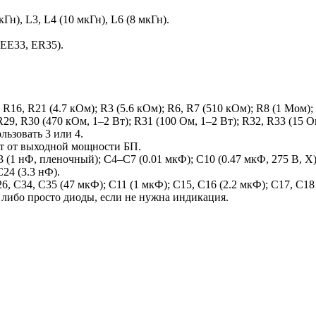
Гн), L3, L4 (10 мкГн), L6 (8 мкГн).
EE33, ER35).
 R16, R21 (4.7 кОм); R3 (5.6 кОм); R6, R7 (510 кОм); R8 (1 Мом);
R29, R30 (470 кОм, 1–2 Вт); R31 (100 Ом, 1–2 Вт); R32, R33 (15 О
ьзовать 3 или 4.
ит от выходной мощности БП.
(1 нФ, пленочный); C4–C7 (0.01 мкФ); C10 (0.47 мкФ, 275 В, X); 
C24 (3.3 нФ).
 C34, C35 (47 мкФ); C11 (1 мкФ); C15, C16 (2.2 мкФ); C17, C18 
, либо просто диоды, если не нужна индикация.