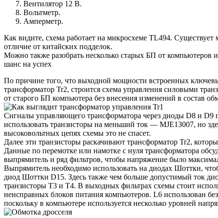
Вентилятор 12 В.
Вольтметр.
Амперметр.
Как видите, схема работает на микросхеме TL494. Существует 
отличие от китайских подделок.
Можно также разобрать несколько старых БП от компьютеров и
шанс на успех
По причине того, что выходной мощности встроенных ключев
трансформатор Tr2, строится схема управления силовыми тра
от старого БП компьютера без внесения изменений в состав об
Сигналы управляющего трансформатора через диоды D8 и D9 
использовать транзисторы на меньший ток — MJE13007, но здес
высоковольтных цепях схемы это не спасет.
Далее эти транзисторы раскачивают трансформатор Tr2, которы
Данные по перемотке или намотке с нуля трансформатора обсу
выпрямитель и ряд фильтров, чтобы напряжение было максимал
Выпрямитель необходимо использовать на диодах Шоттки, что
диод Шоттки D15. Здесь также чем больше допустимый ток дио
транзисторы T3 и T4. В выходных фильтрах схемы стоит испол
неисправных блоков питания компьютеров. L6 использован без 
поскольку в компьютере используется несколько уровней напр