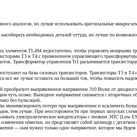
много аналогов, но лучше использовать оригинальные микросхемы
 насобирать необходимых деталей оттуда, но лучше по возможн
ых элементов TL494 недостаточно, чтобы управлять мощными т
нзисторами T3 и T4 с применением управляющего трансформатор
моток. Трансформатор управления Tr1 раскачивается транзистора
поступают на базы силовых транзисторов. Транзисторы T3 и T4
ь все же лучше оставить на больший ток, чтобы повысить надеж
й преобразует выпрямленное напряжение 310 Вольт от диодного 
дим чуть позже. Выходное напряжение снимается с вторичных о
ьно без пульсаций.
бы минимизировать потери при выпрямлении и исключить большо
дов, тем лучше. При неосторожности при первых запусках схем
ьзовать электролитические конденсаторы с низким ЭПС (Low ES
изменения обмотки, он представляет собой цилиндр с десятком 
яжения — нам нужно только одно напряжение, которое мы будем 