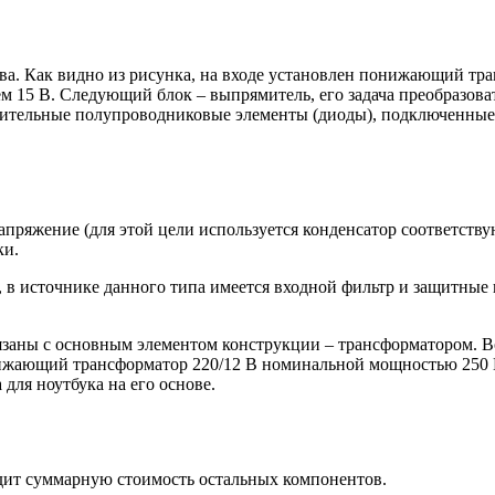
а. Как видно из рисунка, на входе установлен понижающий тра
 15 В. Следующий блок – выпрямитель, его задача преобразова
мительные полупроводниковые элементы (диоды), подключенные
пряжение (для этой цели используется конденсатор соответству
ки.
 в источнике данного типа имеется входной фильтр и защитные ц
язаны с основным элементом конструкции – трансформатором. В
жающий трансформатор 220/12 В номинальной мощностью 250 Вт.
 для ноутбука на его основе.
одит суммарную стоимость остальных компонентов.