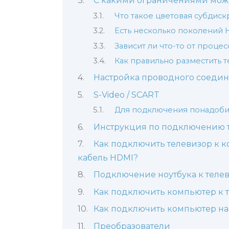
С какими ограничениями можн
Что такое цветовая субдиск
Есть несколько поколений H
Зависит ли что-то от проце
Как правильно разместить 
Настройка проводного соеди
S-Video / SCART
Для подключения понадоби
Инструкция по подключению т
Как подключить телевизор к к
кабель HDMI?
Подключение ноутбука к телев
Как подключить компьютер к т
Как подключить компьютер на W
Преобразователи