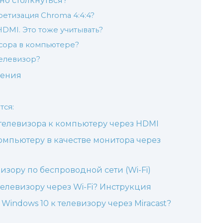
о столкнуться?
ретизация Chroma 4:4:4?
DMI. Это тоже учитывать?
ссора в компьютере?
телевизор?
нения
тся:
елевизора к компьютеру через HDMI
омпьютеру в качестве монитора через
изору по беспроводной сети (Wi-Fi)
елевизору через Wi-Fi? Инструкция
indows 10 к телевизору через Miracast?