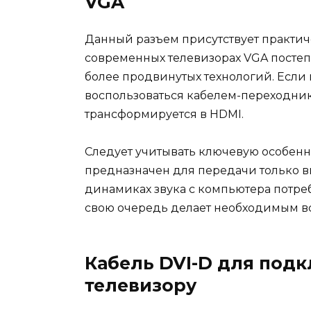
VGA
Данный разъем присутствует практич
современных телевизорах VGA постеп
более продвинутых технологий. Если н
воспользоваться кабелем-переходник
трансформируется в HDMI.
Следует учитывать ключевую особеннос
предназначен для передачи только в
динамиках звука с компьютера потреб
свою очередь делает необходимым в
Кабель DVI-D для под
телевизору