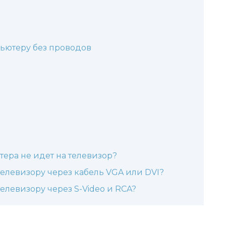
ьютеру без проводов
ютера не идет на телевизор?
елевизору через кабель VGA или DVI?
елевизору через S-Video и RCA?