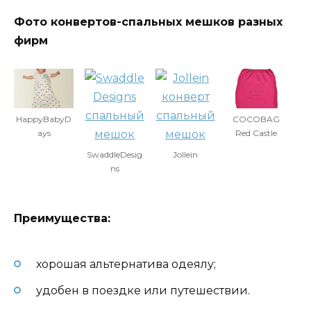
Фото конвертов-спальных мешков разных
фирм
HappyBabyD
COCOBAG
ays
Red Castle
SwaddleDesig
Jollein
ns
Преимущества:
хорошая альтернатива одеялу;
удобен в поездке или путешествии.