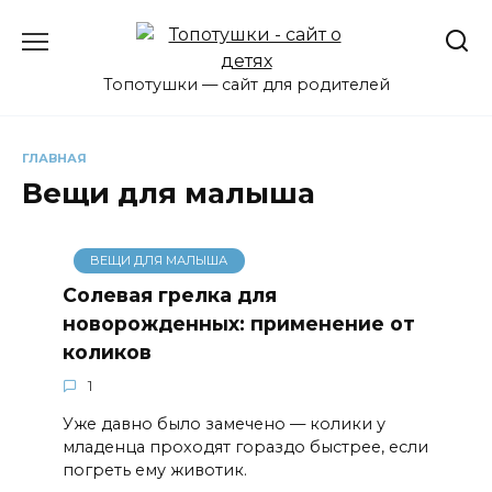
Перейти
к
содержанию
Топотушки — сайт для родителей
ГЛАВНАЯ
Вещи для малыша
ВЕЩИ ДЛЯ МАЛЫША
Солевая грелка для
новорожденных: применение от
коликов
1
Уже давно было замечено — колики у
младенца проходят гораздо быстрее, если
погреть ему животик.