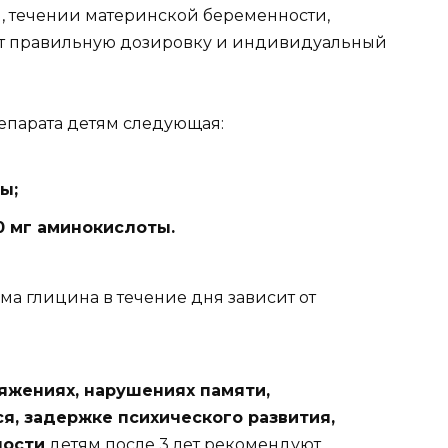
и, течении материнской беременности,
чит правильную дозировку и индивидуальный
епарата детям следующая:
ы;
0 мг аминокислоты.
а глицина в течение дня зависит от
ряжениях, нарушениях памяти,
я, задержке психического развития,
ности
детям после 3 лет рекомендуют