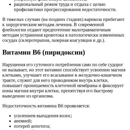
рациональный режим труда и отдыха с целью
профилактики прогрессирования недостаточности.
В тяжелых случаях (на поздних стадиях) варикоза прибегают
к хирургическим методам лечения. В современной
флебологии отдают предпочтение малотравматичным
методам устранения кровотока в патологически измененных
сосудах (склеротерапия, лазерная коагуляция и др.).
Витамин В6 (пиридоксин)
Нарушения его суточного потребления само по себе судорог
не вызывает, но этот витамин способствует усвоению магния
клетками, улучшает его всасывание в желудочно-кишечном
тракте, служит для него проводником внутрь клетки,
повышает проницаемость клеточной мембраны и фиксирует
ионы магния внутри клетки, препятствуя его быстрому
выведению из организма.
Недостаточность витамина B6 проявляется:
усилением выпадения волос;
анемией;
потерей аппетита;