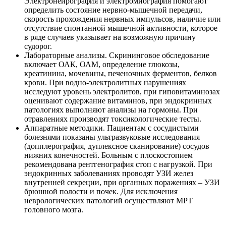
Электронейрография и электромиография помогают
определить состояние нервно-мышечной передачи,
скорость прохождения нервных импульсов, наличие или
отсутствие спонтанной мышечной активности, которое
в ряде случаев указывает на возможную причину
судорог.
Лабораторные анализы. Скрининговое обследование
включает ОАК, ОАМ, определение глюкозы,
креатинина, мочевины, печеночных ферментов, белков
крови. При водно-электролитных нарушениях
исследуют уровень электролитов, при гиповитаминозах
оценивают содержание витаминов, при эндокринных
патологиях выполняют анализы на гормоны. При
отравлениях производят токсикологические тесты.
Аппаратные методики. Пациентам с сосудистыми
болезнями показаны ультразвуковые исследования
(допплерография, дуплексное сканирование) сосудов
нижних конечностей. Больным с плоскостопием
рекомендована рентгенография стоп с нагрузкой. При
эндокринных заболеваниях проводят УЗИ желез
внутренней секреции, при органных поражениях – УЗИ
брюшной полости и почек. Для исключения
неврологических патологий осуществляют МРТ
головного мозга.