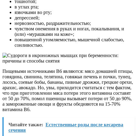
тошнотой;
в углах рта;
язвочками во рту;
депрессией;
нервозностью, раздражительностью;
чувством онемения в руках и ногах, покалывания, и
(или) «мурашками на коже»;
повышенной утомляемостью, мышечной слабостью,
сонливостью.
Пищевыми источниками B6 являются: мясо домашней птицы,
говядина, свинина, телятина, говяжьи печень и почки, тунец,
лосось, соевые бобы, бананы, пивные дрожжи, грецкие орехи,
арахис, авокадо. Но, увы, приходится считаться с тем фактом,
что при приготовлении мяса потери этого витамина составят
от 50 до 70%, помол пшеницы вызывает потери от 50 до 90%,
а замороженные овощи и фрукты обедняются на 15-70%
витамина B6.
Читайте также:
Естественные роды после кесарева
сечения