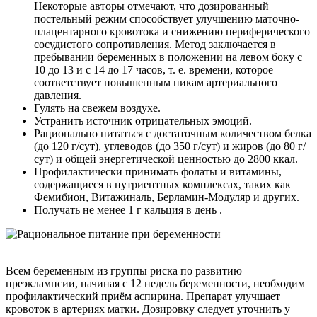
Некоторые авторы отмечают, что дозированный
постельный режим способствует улучшению маточно-
плацентарного кровотока и снижению периферического
сосудистого сопротивления. Метод заключается в
пребывании беременных в положении на левом боку с
10 до 13 и с 14 до 17 часов, т. е. времени, которое
соответствует повышенным пикам артериального
давления.
Гулять на свежем воздухе.
Устранить источник отрицательных эмоций.
Рационально питаться с достаточным количеством белка
(до 120 г/сут), углеводов (до 350 г/сут) и жиров (до 80 г/
сут) и общей энергетической ценностью до 2800 ккал.
Профилактически принимать фолаты и витамины,
содержащиеся в нутриентных комплексах, таких как
Фемибион, Витажиналь, Берламин-Модуляр и других.
Получать не менее 1 г кальция в день .
Всем беременным из группы риска по развитию
преэклампсии, начиная с 12 недель беременности, необходим
профилактический приём аспирина. Препарат улучшает
кровоток в артериях матки. Дозировку следует уточнить у