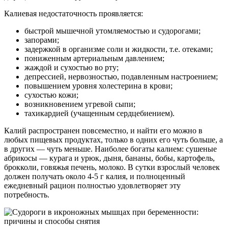
Калиевая недостаточность проявляется:
быстрой мышечной утомляемостью и судорогами;
запорами;
задержкой в организме соли и жидкости, т.е. отеками;
пониженным артериальным давлением;
жаждой и сухостью во рту;
депрессией, нервозностью, подавленным настроением;
повышением уровня холестерина в крови;
сухостью кожи;
возникновением угревой сыпи;
тахикардией (учащенным сердцебиением).
Калий распространен повсеместно, и найти его можно в
любых пищевых продуктах, только в одних его чуть больше, а
в других — чуть меньше. Наиболее богаты калием: сушеные
абрикосы — курага и урюк, дыня, бананы, бобы, картофель,
брокколи, говяжья печень, молоко. В сутки взрослый человек
должен получать около 4-5 г калия, и полноценный
ежедневный рацион полностью удовлетворяет эту
потребность.