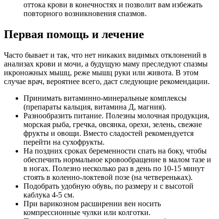
оттока крови в конечностях и позволит вам избежать
повторного возникновения спазмов.
Первая помощь и лечение
Часто бывает и так, что нет никаких видимых отклонений в
анализах крови и мочи, а будущую маму преследуют спазмы
икроножных мышц, реже мышц руки или живота. В этом
случае врач, вероятнее всего, даст следующие рекомендации.
Принимать витаминно-минеральные комплексы
(препараты кальция, витамина Д, магния).
Разнообразить питание. Полезны молочная продукция,
морская рыба, гречка, овсянка, орехи, зелень, свежие
фрукты и овощи. Вместо сладостей рекомендуется
перейти на сухофрукты.
На поздних сроках беременности спать на боку, чтобы
обеспечить нормальное кровообращение в малом тазе и
в ногах. Полезно несколько раз в день по 10-15 минут
стоять в коленно-локтевой позе (на четвереньках).
Подобрать удобную обувь, по размеру и с высотой
каблука 4-5 см.
При варикозном расширении вен носить
компрессионные чулки или колготки.