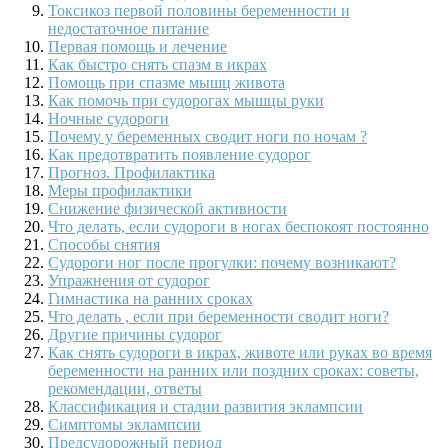
Токсикоз первой половины беременности и
недостаточное питание
Первая помощь и лечение
Как быстро снять спазм в икрах
Помощь при спазме мышц живота
Как помочь при судорогах мышцы руки
Ночные судороги
Почему у беременных сводит ноги по ночам ?
Как предотвратить появление судорог
Прогноз. Профилактика
Меры профилактики
Снижение физической активности
Что делать, если судороги в ногах беспокоят постоянно
Способы снятия
Судороги ног после прогулки: почему возникают?
Упражнения от судорог
Гимнастика на ранних сроках
Что делать , если при беременности сводит ноги?
Другие причины судорог
Как снять судороги в икрах, животе или руках во время
беременности на ранних или поздних сроках: советы,
рекомендации, ответы
Классификация и стадии развития эклампсии
Симптомы эклампсии
Предсудорожный период