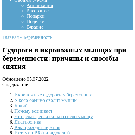
Аппликации
Рисование
Подарки
Поделки
Вязание
Главная
»
Беременность
Судороги в икроножных мышцах при
беременности: причины и способы
снятия
Обновлено
05.07.2022
Содержание
Икроножные судороги у беременных
У кого обычно сводит мышцы
Калий
Почему возникает
Что делать, если сильно свело мышцу
Диагностика
Как проходит терапия
Витамин В6 (пиридоксин)