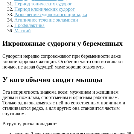
Период тонических судорог
Период клонических судорог
Разрешение судорожного припадка
Атипичное течение эклампсии
Профилактика
Магний
Икроножные судороги у беременных
Судороги нередко сопровождают при беременности даже
вполне здоровых женщин. Особенно часто они возникают
ночью, не давая будущей маме хорошо отдохнуть.
У кого обычно сводит мышцы
Эта неприятность знакома всем: мужчинам и женщинам,
детям и пожилым, спортсменам и офисным работникам.
Только одни знакомятся с ней по естественным причинам и
сталкиваются редко, а для других она становится частым
спутником.
В группу риска попадают:
дети до 3 лет, испытавшие подъем температуры выше 38