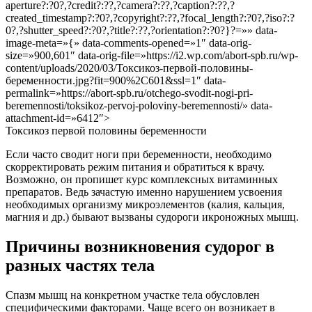
aperture?:?0?,?credit?:??,?camera?:??,?caption?:??,?
created_timestamp?:?0?,?copyright?:??,?focal_length?:?0?,?iso?:?
0?,?shutter_speed?:?0?,?title?:??,?orientation?:?0?}?=»» data-
image-meta=»{» data-comments-opened=»1″ data-orig-
size=»900,601″ data-orig-file=»https://i2.wp.com/abort-spb.ru/wp-
content/uploads/2020/03/Токсикоз-первой-половины-
беременности.jpg?fit=900%2C601&ssl=1″ data-
permalink=»https://abort-spb.ru/otchego-svodit-nogi-pri-
beremennosti/toksikoz-pervoj-poloviny-beremennosti/» data-
attachment-id=»6412″>
Токсикоз первой половины беременности
Если часто сводит ноги при беременности, необходимо
скорректировать режим питания и обратиться к врачу.
Возможно, он пропишет курс комплексных витаминных
препаратов. Ведь зачастую именно нарушением усвоения
необходимых организму микроэлементов (калия, кальция,
магния и др.) бывают вызваны судороги икроножных мышц.
Причины возникновения судорог в
разных частях тела
Спазм мышц на конкретном участке тела обусловлен
специфическими факторами. Чаще всего он возникает в