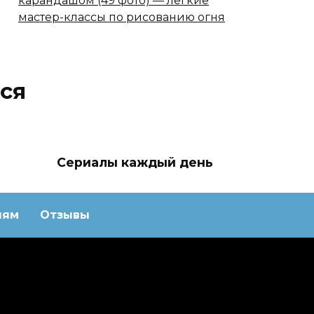
карандашом (49 фото) — легкие
мастер-классы по рисованию огня
ся
Сериалы каждый день
лям
Отзывы