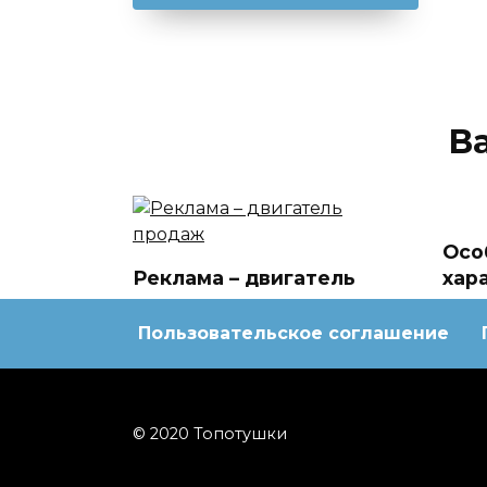
В
Осо
Реклама – двигатель
хар
продаж
тер
Пользовательское соглашение
© 2020 Топотушки