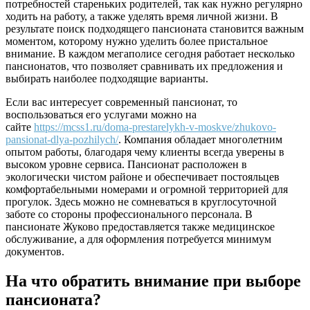
потребностей стареньких родителей, так как нужно регулярно
ходить на работу, а также уделять время личной жизни. В
результате поиск подходящего пансионата становится важным
моментом, которому нужно уделить более пристальное
внимание. В каждом мегаполисе сегодня работает несколько
пансионатов, что позволяет сравнивать их предложения и
выбирать наиболее подходящие варианты.
Если вас интересует современный пансионат, то
воспользоваться его услугами можно на
сайте
https://mcss1.ru/doma-prestarelykh-v-moskve/zhukovo-
pansionat-dlya-pozhilych/
. Компания обладает многолетним
опытом работы, благодаря чему клиенты всегда уверены в
высоком уровне сервиса. Пансионат расположен в
экологически чистом районе и обеспечивает постояльцев
комфортабельными номерами и огромной территорией для
прогулок. Здесь можно не сомневаться в круглосуточной
заботе со стороны профессионального персонала. В
пансионате Жуково предоставляется также медицинское
обслуживание, а для оформления потребуется минимум
документов.
На что обратить внимание при выборе
пансионата?