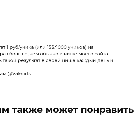
т 1 руб/уника (или 15$/1000 уников) на
 раз больше, чем обычно в нише моего сайта.
ь такой результат в своей нише каждый день и
м @ValeriiTs
ам также может понравить