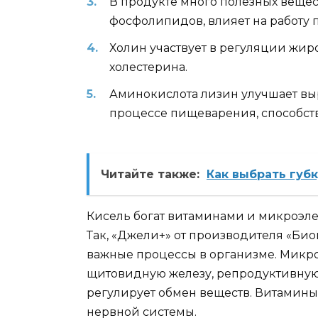
В продукте много полезных вещес
фосфолипидов, влияет на работу 
Холин участвует в регуляции жир
холестерина.
Аминокислота лизин улучшает вы
процессе пищеварения, способств
Читайте также:
Как выбрать губ
Кисель богат витаминами и микроэлем
Так, «Джели+» от производителя «Биок
важные процессы в организме. Микро
щитовидную железу, репродуктивную ф
регулирует обмен веществ. Витамины 
нервной системы.