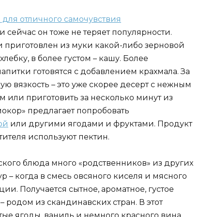
 сейчас он тоже не теряет популярности.
 приготовлен из муки какой-либо зерновой
лебку, в более густом – кашу. Более
питки готовятся с добавлением крахмала. За
ую вязкость – это уже скорее десерт с нежным
м или приготовить за несколько минут из
иокор» предлагает попробовать
ой
или другими ягодами и фруктами. Продукт
стителя используют пектин.
ского блюда много «родственников» из других
ур – когда в смесь овсяного киселя и мясного
ии. Получается сытное, ароматное, густое
 – родом из скандинавских стран. В этот
ые ягоды, ваниль и немного красного вина