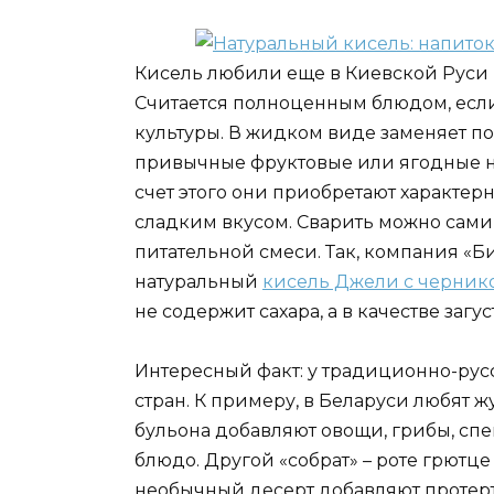
Кисель любили еще в Киевской Руси и
Считается полноценным блюдом, если
культуры. В жидком виде заменяет пох
привычные фруктовые или ягодные на
счет этого они приобретают характерн
сладким вкусом. Сварить можно сами
питательной смеси. Так, компания «Б
натуральный
кисель Джели с черник
не содержит сахара, а в качестве загу
Интересный факт: у традиционно-рус
стран. К примеру, в Беларуси любят ж
бульона добавляют овощи, грибы, спец
блюдо. Другой «собрат» – роте грютце
необычный десерт добавляют протерт