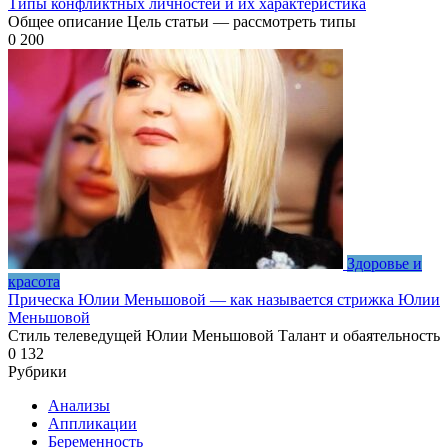
Типы конфликтных личностей и их характеристика
Общее описание Цель статьи — рассмотреть типы
0
200
Здоровье и
красота
Прическа Юлии Меньшовой — как называется стрижка Юлии
Меньшовой
Стиль телеведущей Юлии Меньшовой Талант и обаятельность
0
132
Рубрики
Анализы
Аппликации
Беременность