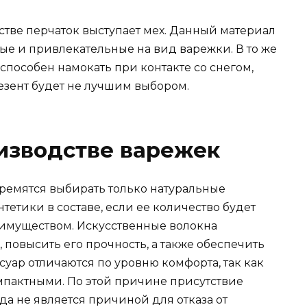
тве перчаток выступает мех. Данный материал
лые и привлекательные на вид варежки. В то же
способен намокать при контакте со снегом,
езент будет не лучшим выбором.
изводстве варежек
тремятся выбирать только натуральные
тетики в составе, если ее количество будет
еимуществом. Искусственные волокна
 повысить его прочность, а также обеспечить
суар отличаются по уровню комфорта, так как
мпактными. По этой причине присутствие
а не является причиной для отказа от