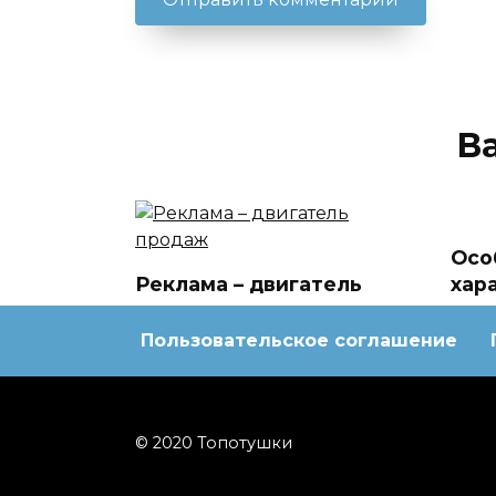
В
Осо
Реклама – двигатель
хар
продаж
тер
Пользовательское соглашение
© 2020 Топотушки