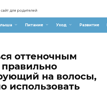
сайт для родителей
алыша
Питание
Уход
Развитие
ься оттеночным
 правильно
рующий на волосы,
но использовать