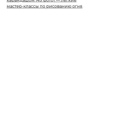
карандашом (49 фото) — легкие
мастер-классы по рисованию огня