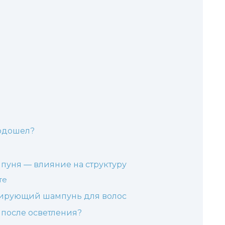
подошел?
пуня — влияние на структуру
те
онирующий шампунь для волос
 после осветления?