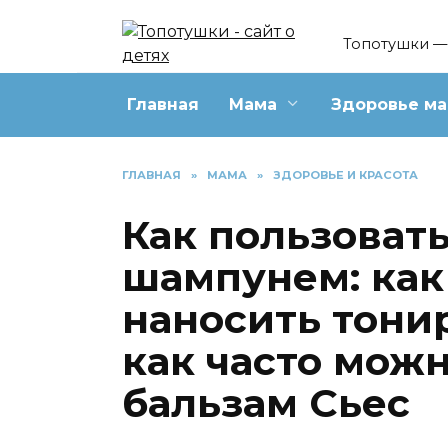
Перейти
к
Топотушки — 
содержанию
Главная
Мама
Здоровье м
ГЛАВНАЯ
»
МАМА
»
ЗДОРОВЬЕ И КРАСОТА
Как пользоват
шампунем: как
наносить тони
как часто мож
бальзам Сьес