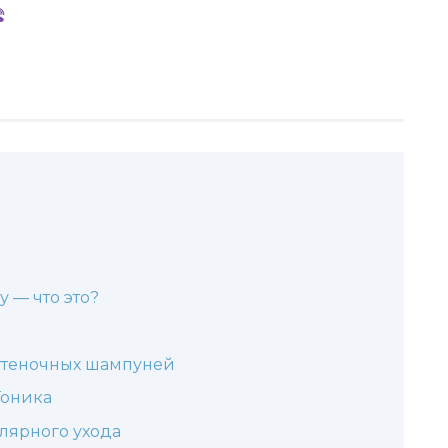
 — что это?
ттеночных шампуней
Тоника
улярного ухода