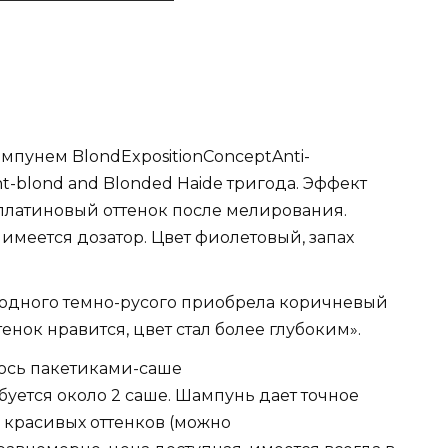
мпунем BlondExpositionConceptAnti-
ght-blond and Blonded Haide тригода. Эффект
платиновый оттенок после мелирования.
 имеется дозатор. Цвет фиолетовый, запах
одного темно-русого приобрела коричневый
енок нравится, цвет стал более глубоким».
уюсь пакетиками-саше
буется около 2 саше. Шампунь дает точное
 красивых оттенков (можно