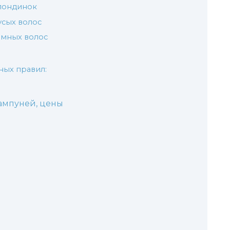
лондинок
усых волос
емных волос
ных правил:
ампуней, цены