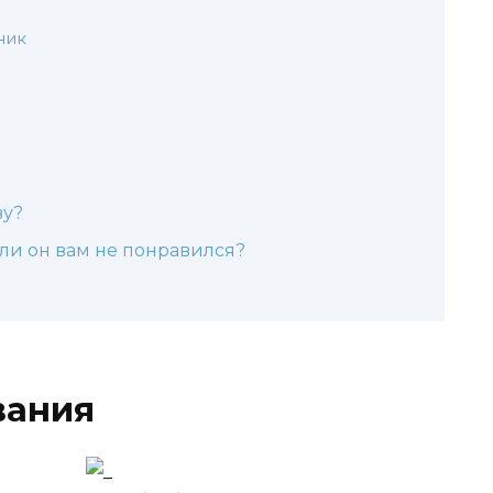
ник
ву?
сли он вам не понравился?
вания