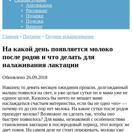
Аппликации
Рисование
Подарки
Поделки
Вязание
Главная
»
Питание
»
Грудное вскармливание
На какой день появляется молоко
после родов и что делать для
налаживания лактации
Обновлено
26.09.2018
Наконец то девять месяцев ожидания прошли, долгожданный
малыш появился на свет, и уже целые сутки он и мама уже не
единое целое. Казалось бы ничто не мешает маме
наслаждаться счастьем материнства, если бы не одно «но» —
почему-то до сих пор нет молока. На какие сутки после родов
приходит молоко? Возможно ли сделать так, чтобы оно
быстрее появилось? Для мамы, незнакомой с особенностями
становления лактации в послеродовый период, этот вопрос не
дает покоя. На самом деле не стоит переживать, молоко уже