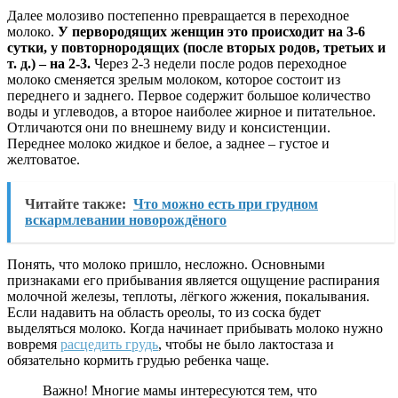
Далее молозиво постепенно превращается в переходное
молоко.
У первородящих женщин это происходит на 3-6
сутки, у повторнородящих (после вторых родов, третьих и
т. д.) – на 2-3.
Через 2-3 недели после родов переходное
молоко сменяется зрелым молоком, которое состоит из
переднего и заднего. Первое содержит большое количество
воды и углеводов, а второе наиболее жирное и питательное.
Отличаются они по внешнему виду и консистенции.
Переднее молоко жидкое и белое, а заднее – густое и
желтоватое.
Читайте также:
Что можно есть при грудном
вскармлевании новорождёного
Понять, что молоко пришло, несложно. Основными
признаками его прибывания является ощущение распирания
молочной железы, теплоты, лёгкого жжения, покалывания.
Если надавить на область ореолы, то из соска будет
выделяться молоко. Когда начинает прибывать молоко нужно
вовремя
расцедить грудь
, чтобы не было лактостаза и
обязательно кормить грудью ребенка чаще.
Важно! Многие мамы интересуются тем, что