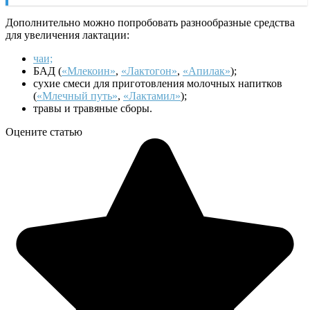
Дополнительно можно попробовать разнообразные средства
для увеличения лактации:
чаи;
БАД (
«Млекоин»
,
«Лактогон»
,
«Апилак»
);
сухие смеси для приготовления молочных напитков
(
«Млечный путь»
,
«Лактамил»
);
травы и травяные сборы.
Оцените статью