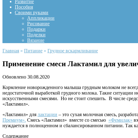
Развитие
Пособия
Своими руками
Аппликации
Рисование
Подарки
Поделки
Вязание
Главная
»
Питание
»
Грудное вскармливание
Применение смеси Лактамил для увели
Обновлено
30.08.2020
Кормление новорожденного малыша грудным молоком не всегда 
недостаточной выработкой грудного молока. Такие ситуации н
искусственными смесями. Но не стоит спешить. В числе сре
«Лактамил».
«Лактамил» для
лактации
– это сухая молочная смесь, разрабо
Премиум».
Смесь «Лактамил» вместе со смесью
«Фемилак»
вх
нуждается в полноценном и сбалансированном питании. Так ка
Содержание