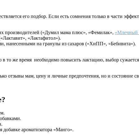
ствляется его подбор. Если есть сомнения только в части эффе
их производителей («Думил мама плюс», «Фемилак»,
«Млечный 
(«Лактавит», «Лактафитол»).
ми, нанесенными на гранулы из сахаров («ХиПП», «Бебивита»).
о в то же время необходимо повысить лактацию, выбор сужается
ко отзывы мам, цену и личные предпочтения, но и состояние сво
е?
м.
обавками.
в.
я добавке ароматизатора «Манго».