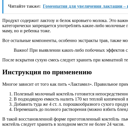
Читайте также:
Гомеопатия для увеличения лактации –
Продукт содержит лактозу и белок коровьего молока. Это важн
категорически запрещается употреблять какие-либо молочные пр
маму, но и ребенка тоже.
Все остальные компоненты, особенно экстракты трав, также м
Важно! При выявлении каких-либо побочных эффектов с
После вскрытия сухую смесь следует хранить при комнатной те
Инструкция по применению
Многое зависит от того как пить «Лактамил». Правильное при
Полезный молочный коктейль готовится непосредственно
В подходящую емкость налить 170 мл теплой кипяченой 
Добавить туда же 4 ст. л. порошкообразного сухого проду
Перемешать до полного растворения (можно взбить бленд
В такой восстановленной форме приготовленный коктейль пьют 
коктейль следует хранить в холодном месте не более 24 часов.