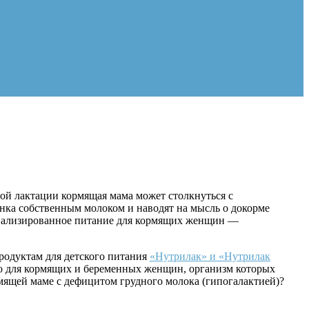
лой лактации кормящая мама может столкнуться с
нка собственным молоком и наводят на мысль о докорме
ециализированное питание для кормящих женщин —
продуктам для детского питания
«Нутрилак» и «Нутрилак
о для кормящих и беременных женщин, организм которых
мящей маме с дефицитом грудного молока (гипогалактией)?