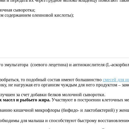
 и передать их через грудное молоко младенцу помогают таки
лочная сыворотка;
им содержанием олеиновой кислоты);
 эмульгатора (соевого лецетина) и антиокислителя (L-аскорбилп
азобраться, то подобный состав имеют большинство
смесей для и
ку, не нагружая его организм чуждым для него продуктом – заме
лучшен за счет добавки белков молочной сыворотки.
масел и рыбьего жира.
Участвуют в построении клеточных ме
анию кишечной микрофлоры (бифидо- и лактобактерий) у женщ
бходимы для малыша и способствуют быстрому восстановлению