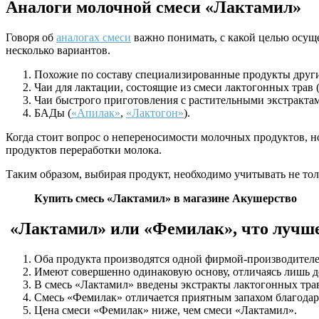
Аналоги молочной смеси «Лактамил»
Говоря об
аналогах смеси
важно понимать, с какой целью осуще
несколько вариантов.
Похожие по составу специализированные продукты друг
Чаи для лактации, состоящие из смеси лактогонных трав 
Чаи быстрого приготовления с растительными экстракта
БАДы (
«Апилак»
,
«Лактогон»
).
Когда стоит вопрос о непереносимости молочных продуктов, н
продуктов переработки молока.
Таким образом, выбирая продукт, необходимо учитывать не толь
Купить смесь «Лактамил» в магазине Акушерство
«Лактамил» или «Фемилак», что лучш
Оба продукта производятся одной фирмой-производителе
Имеют совершенно одинаковую основу, отличаясь лишь д
В смесь «Лактамил» введены экстракты лактогонных тра
Смесь «Фемилак» отличается приятным запахом благодар
Цена смеси «Фемилак» ниже, чем смеси «Лактамил».