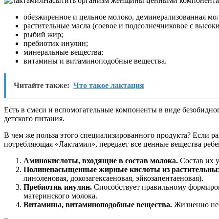
Насытить организм женщины ценными компонентами
обезжиренное и цельное молоко, деминерализованная мо
растительные масла (соевое и подсолнечниковое с высок
рыбий жир;
пребиотик инулин;
минеральные вещества;
витамины и витаминоподобные вещества.
Читайте также:
Что такое лактация
Есть в смеси и вспомогательные компоненты в виде безобидного
детского питания.
В чем же польза этого специализированного продукта? Если р
потребляющая «Лактамил», передает все ценные вещества ребен
Аминокислоты, входящие в состав молока.
Состав их у
Полиненасыщенные жирные кислоты из растительных 
линоленовая, докозагексаеновая, эйкозапентаеновая).
Пребиотик инулин.
Способствует правильному формиров
материнского молока.
Витамины, витаминоподобные вещества.
Жизненно нео