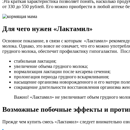
Эта краткая характеристика позволяет понять, насколько про
от 330 до 550 рублей. Его можно приобрести в любой аптеке без
Для чего нужен «Лактамил»
Основное показание, в связи с которым «Лактамил» рекоменд
молока. Однако, это вовсе не означает, что его можно употреб
грудного молока, обеспечит профилактику гипогалактии. Посл
стабильная лактация;
увеличение объема грудного молока;
нормализация лактации после кесарева сечения;
пролонгация периода грудного вскармливания;
насыщение организма новорожденного и его матери пол
сокращение длительности восстановления организма же
Важно! «Лактамил» не увеличивает объем грудного молок
Возможные побочные эффекты и проти
Прежде чем купить смесь «Лактамил» следует внимательно оз