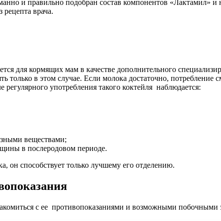
думанно и правильно подобран состав компонентов «Лактамил» и
 рецепта врача.
уется для кормящих мам в качестве дополнительного специализ
лять только в этом случае. Если молока достаточно, потребление
е регулярного употребления такого коктейля наблюдается:
езными веществами;
нщины в послеродовом периоде.
а, он способствует только лучшему его отделению.
вопоказания
накомиться с ее противопоказаниями и возможными побочными э