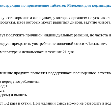
 инструкция по применению таблеток Млекоин для кормящих
о учесть кормящим женщинам, у которых организм не усваивает 
одукты, из-за которых может развиться диарея, вздутие живота,
огут послужить причиной индивидуальных реакций, но частота и
ледует прекратить употребление молочной смеси «Лактамил».
мпературе и использовать в течение 21 дня.
менение продукта позволяет поддерживать полноценное естеств
 перед употреблением.
воды.
кта.
ером) и выпить.
1-2 раза в сутки. При желании смесь можно не разводить в воде