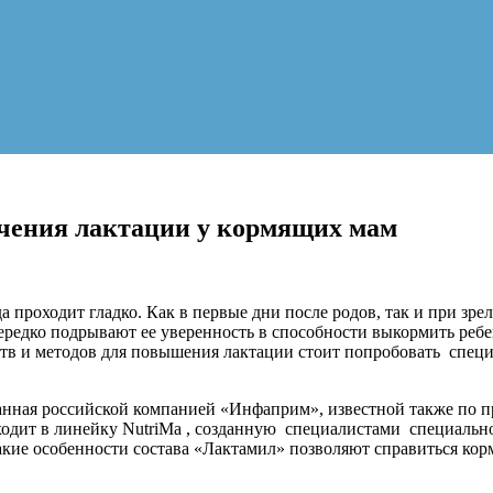
чения лактации у кормящих мам
проходит гладко. Как в первые дни после родов, так и при зре
ередко подрывают ее уверенность в способности выкормить ребе
дств и методов для повышения лактации стоит попробовать сп
танная российской компанией «Инфаприм», известной также по 
одит в линейку NutriMa , созданную специалистами специальн
кие особенности состава «Лактамил» позволяют справиться кор