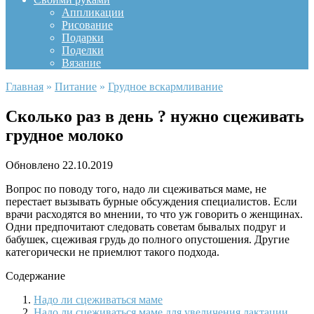
Аппликации
Рисование
Подарки
Поделки
Вязание
Главная
»
Питание
»
Грудное вскармливание
Сколько раз в день ? нужно сцеживать
грудное молоко
Обновлено
22.10.2019
Вопрос по поводу того, надо ли сцеживаться маме, не
перестает вызывать бурные обсуждения специалистов. Если
врачи расходятся во мнении, то что уж говорить о женщинах.
Одни предпочитают следовать советам бывалых подруг и
бабушек, сцеживая грудь до полного опустошения. Другие
категорически не приемлют такого подхода.
Содержание
Надо ли сцеживаться маме
Надо ли сцеживаться маме для увеличения лактации,