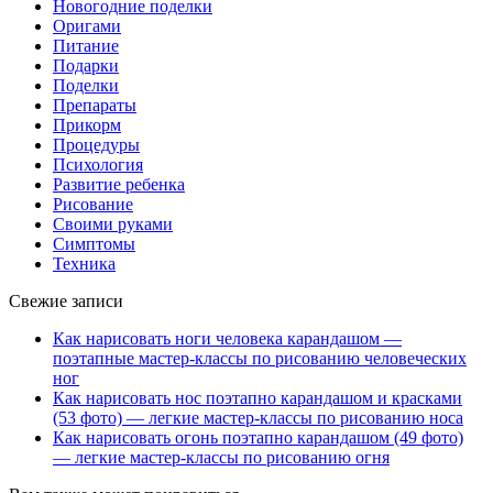
Новогодние поделки
Оригами
Питание
Подарки
Поделки
Препараты
Прикорм
Процедуры
Психология
Развитие ребенка
Рисование
Своими руками
Симптомы
Техника
Свежие записи
Как нарисовать ноги человека карандашом —
поэтапные мастер-классы по рисованию человеческих
ног
Как нарисовать нос поэтапно карандашом и красками
(53 фото) — легкие мастер-классы по рисованию носа
Как нарисовать огонь поэтапно карандашом (49 фото)
— легкие мастер-классы по рисованию огня