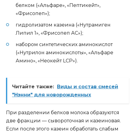
белком («Альфаре», «Пептикейт»,
«Фрисопеп»);
гидролизатом казеина («Нутрамиген
Липил 1», «Фрисопеп АС»);
набором синтетических аминокислот
(«Нутрилон аминокислоты», «Альфаре
Амино», «Неокейт LCP»).
Читайте также:
Виды и состав смесей
"Нэнни" для новорожденных
При разделении белков молока образуются
две фракции — сывороточная и казеиновая.
Если после этого казеин обработать слабым