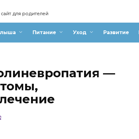
сайт для родителей
алыша
Питание
Уход
Развитие
олиневропатия —
томы,
 лечение