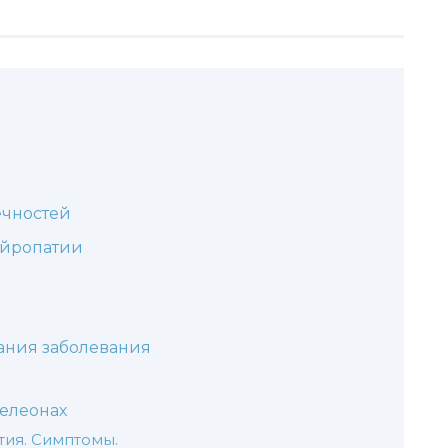
ечностей
ейропатии
ания заболевания
мелеонах
ия. Симптомы.