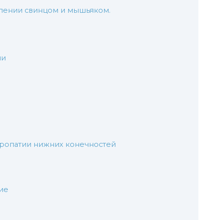
лении свинцом и мышьяком.
ии
ропатии нижних конечностей
ие