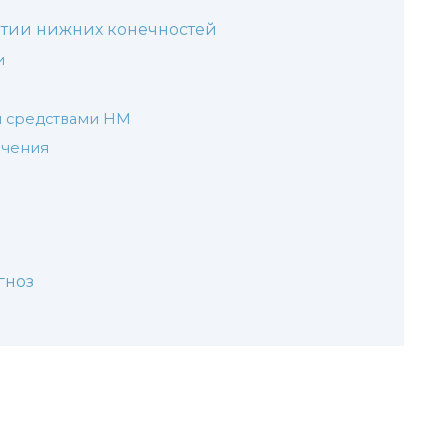
атии нижних конечностей
и
и средствами НМ
ечения
гноз