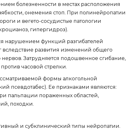
нием болезненности в местах расположения
 зябкости, онемения стоп. При полинейропатии
дороги и вегето-сосудистые патологии
кроцианоз, гипергидроз).
ся нарушением функций разгибателей
г вследствие развития изменений общего
 нервов. Затрудняется подошвенное сгибание,
 против часовой стрелки.
рассматриваемой формы алкогольной
й псевдотабес). Ее признаками являются:
при пальпации пораженных областей,
й, походки.
ативный и субклинический типы нейропатии.