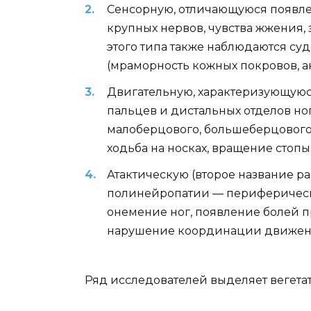
Сенсорную, отличающуюся появле
крупных нервов, чувства жжения,
этого типа также наблюдаются су
(мраморность кожных покровов, а
Двигательную, характеризующую
пальцев и дистальных отделов но
малоберцового, большеберцового
ходьба на носках, вращение стопы
Атактическую (второе название 
полинейропатии — периферически
онемение ног, появление болей 
нарушение координации движени
Ряд исследователей выделяет вегет