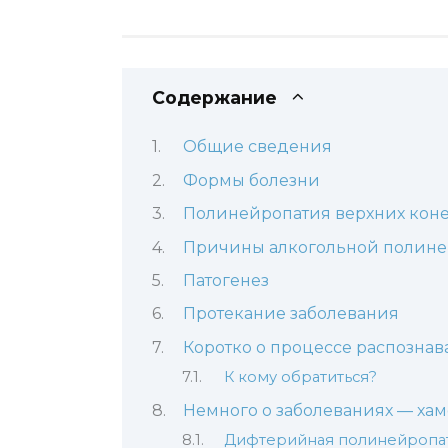
Содержание
Общие сведения
Формы болезни
Полинейропатия верхних кон
Причины алкогольной полин
Патогенез
Протекание заболевания
Коротко о процессе распознав
К кому обратиться?
Немного о заболеваниях — ха
Дифтерийная полинейропат