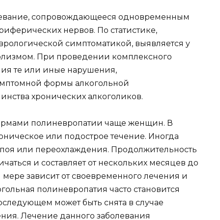
олевание, сопровождающееся одновременным
иферических нервов. По статистике,
врологической симптоматикой, выявляется у
голизмом. При проведении комплексного
ия те или иные нарушения,
имптомной формы алкогольной
инства хронических алкоголиков.
рмами полиневропатии чаще женщин. В
оническое или подострое течение. Иногда
 запоя или переохлаждения. Продолжительность
чаться и составляет от нескольких месяцев до
й мере зависит от своевременного лечения и
когольная полиневропатия часто становится
оследующем может быть снята в случае
ения. Лечение данного заболевания