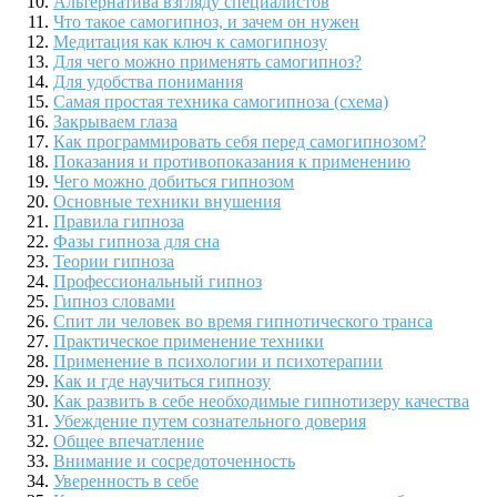
Альтернатива взгляду специалистов
Что такое самогипноз, и зачем он нужен
Медитация как ключ к самогипнозу
Для чего можно применять самогипноз?
Для удобства понимания
Самая простая техника самогипноза (схема)
Закрываем глаза
Как программировать себя перед самогипнозом?
Показания и противопоказания к применению
Чего можно добиться гипнозом
Основные техники внушения
Правила гипноза
Фазы гипноза для сна
Теории гипноза
Профессиональный гипноз
Гипноз словами
Спит ли человек во время гипнотического транса
Практическое применение техники
Применение в психологии и психотерапии
Как и где научиться гипнозу
Как развить в себе необходимые гипнотизеру качества
Убеждение путем сознательного доверия
Общее впечатление
Внимание и сосредоточенность
Уверенность в себе