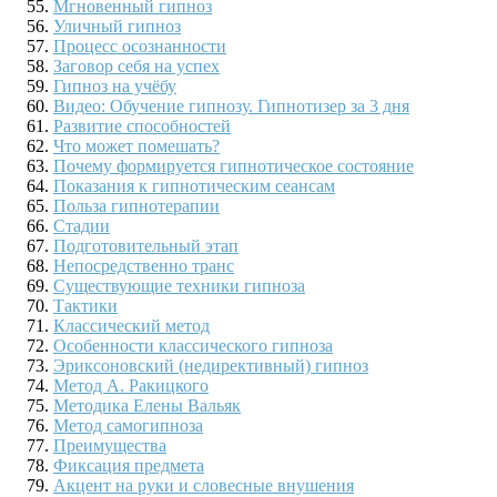
Мгновенный гипноз
Уличный гипноз
Процесс осознанности
Заговор себя на успех
Гипноз на учёбу
Видео: Обучение гипнозу. Гипнотизер за 3 дня
Развитие способностей
Что может помешать?
Почему формируется гипнотическое состояние
Показания к гипнотическим сеансам
Польза гипнотерапии
Стадии
Подготовительный этап
Непосредственно транс
Существующие техники гипноза
Тактики
Классический метод
Особенности классического гипноза
Эриксоновский (недирективный) гипноз
Метод А. Ракицкого
Методика Елены Вальяк
Метод самогипноза
Преимущества
Фиксация предмета
Акцент на руки и словесные внушения