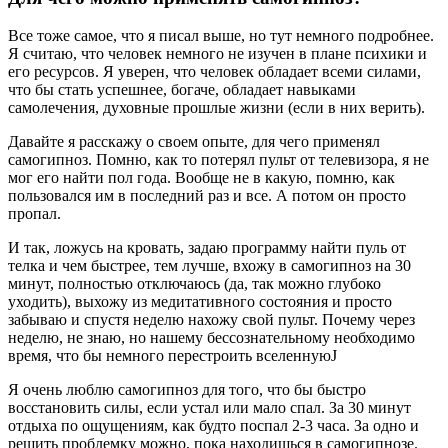
Все тоже самое, что я писал выше, но тут немного подробнее.
Я считаю, что человек немного не изучен в плане психики и
его ресурсов. Я уверен, что человек обладает всеми силами,
что бы стать успешнее, богаче, обладает навыками
самолечения, духовные прошлые жизни (если в них верить).
Давайте я расскажу о своем опыте, для чего применял
самогипноз. Помню, как то потерял пульт от телевизора, я не
мог его найти пол года. Вообще не в какую, помню, как
пользовался им в последний раз и все. А потом он просто
пропал.
И так, ложусь на кровать, задаю программу найти пуль от
телка и чем быстрее, тем лучше, вхожу в самогипноз на 30
минут, полностью отключаюсь (да, так можно глубоко
уходить), выхожу из медитативного состояния и просто
забываю и спустя неделю нахожу свой пульт. Почему через
неделю, не знаю, но нашему бессознательному необходимо
время, что бы немного перестроить вселеннуюJ
Я очень люблю самогипноз для того, что бы быстро
восстановить силы, если устал или мало спал. За 30 минут
отдыха по ощущениям, как будто поспал 2-3 часа. За одно и
решить проблемку можно, пока находишься в самогипнозе.