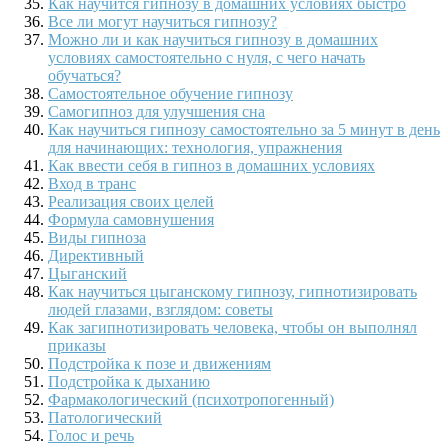
Как научится гипнозу в домашних условиях быстро
Все ли могут научиться гипнозу?
Можно ли и как научиться гипнозу в домашних
условиях самостоятельно с нуля, с чего начать
обучаться?
Самостоятельное обучение гипнозу
Самогипноз для улучшения сна
Как научиться гипнозу самостоятельно за 5 минут в день
для начинающих: технология, упражнения
Как ввести себя в гипноз в домашних условиях
Вход в транс
Реализация своих целей
Формула самовнушения
Виды гипноза
Директивный
Цыганский
Как научиться цыганскому гипнозу, гипнотизировать
людей глазами, взглядом: советы
Как загипнотизировать человека, чтобы он выполнял
приказы
Подстройка к позе и движениям
Подстройка к дыханию
Фармакологический (психотропогенный)
Патологический
Голос и речь