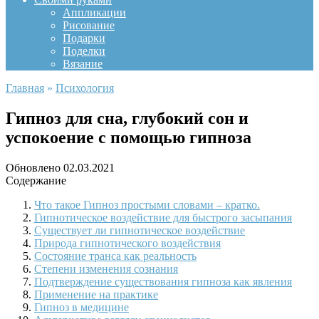
Аппликации
Рисование
Подарки
Поделки
Вязание
Главная
»
Психология
Гипноз для сна, глубокий сон и
успокоение с помощью гипноза
Обновлено
02.03.2021
Содержание
Что такое Гипноз простыми словами – кратко.
Гипнотическое воздействие для быстрого засыпания
Существует ли гипнотическое воздействие
Природа гипнотического воздействия
Состояние транса как реальность
Степени изменения сознания
Подтверждение существования гипноза как явления
Применение на практике
Гипноз в медицине