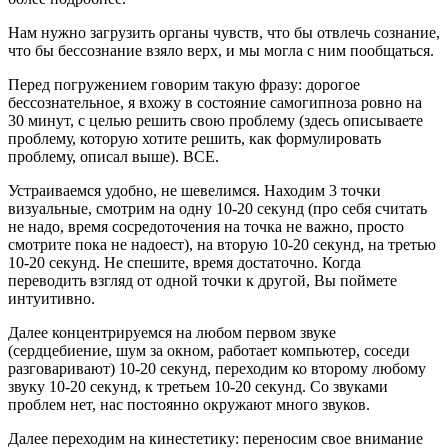
Нам нужно загрузить органы чувств, что бы отвлечь сознание,
что бы бессознание взяло верх, и мы могла с ним пообщаться.
Перед погружением говорим такую фразу: дорогое
бессознательное, я вхожу в состояние самогипноза ровно на
30 минут, с целью решить свою проблему (здесь описываете
проблему, которую хотите решить, как формулировать
проблему, описал выше). ВСЕ.
Устраиваемся удобно, не шевелимся. Находим 3 точки
визуальные, смотрим на одну 10-20 секунд (про себя считать
не надо, время сосредоточения на точка не важно, просто
смотрите пока не надоест), на вторую 10-20 секунд, на третью
10-20 секунд. Не спешите, время достаточно. Когда
переводить взгляд от одной точки к другой, Вы поймете
интуитивно.
Далее концентрируемся на любом первом звуке
(сердцебиение, шум за окном, работает компьютер, соседи
разговаривают) 10-20 секунд, переходим ко второму любому
звуку 10-20 секунд, к третьем 10-20 секунд. Со звуками
проблем нет, нас постоянно окружают много звуков.
Далее переходим на кинестетику: переносим свое внимание