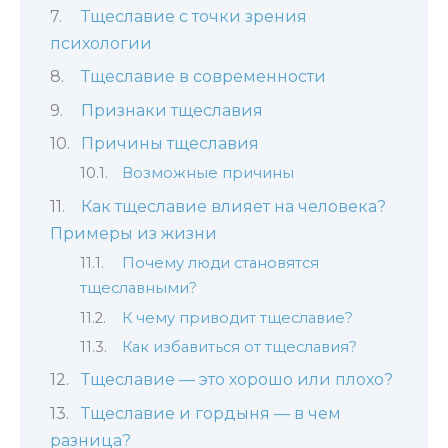
Тщеславие с точки зрения
психологии
Тщеславие в современности
Признаки тщеславия
Причины тщеславия
Возможные причины
Как тщеславие влияет на человека?
Примеры из жизни
Почему люди становятся
тщеславными?
К чему приводит тщеславие?
Как избавиться от тщеславия?
Тщеславие — это хорошо или плохо?
Тщеславие и гордыня — в чем
разница?