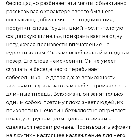
беспощадно разбивает эти мечты, объективно
рассказывая о характере своего бывшего
сослуживца, объясняя все его движения,
поступки, слова. Грушницкий носит «толстую
солдатскую шинель», прихрамывает на одну
ногу, желая произвести впечатление на
курортных дам. Он самовлюбленный и подлый
позер. Его слова неискренни. Он не умеет
слушать, в беседе часто перебивает
собеседника, не давая даже возможности
закончить фразу, зато сам любит произносить
длинные тирады. Всю жизнь он занят только
одним собою, поэтому плохо знает людей, их
психологию. Печорин безжалостно открывает
правду о Грушницком: цель его жизни –
сделаться героем романа. Производить эффект
на других – настоящее наслаждение для него.