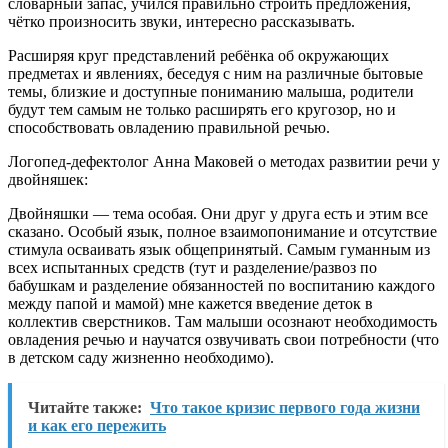
словарный запас, учился правильно строить предложения,
чётко произносить звуки, интересно рассказывать.
Расширяя круг представлений ребёнка об окружающих
предметах и явлениях, беседуя с ним на различные бытовые
темы, близкие и доступные пониманию малыша, родители
будут тем самым не только расширять его кругозор, но и
способствовать овладению правильной речью.
Логопед-дефектолог Анна Маковей о методах развитии речи у
двойняшек:
Двойняшки — тема особая. Они друг у друга есть и этим все
сказано. Особый язык, полное взаимопонимание и отсутствие
стимула осваивать язык общепринятый. Самым гуманным из
всех испытанных средств (тут и разделение/развоз по
бабушкам и разделение обязанностей по воспитанию каждого
между папой и мамой) мне кажется введение деток в
коллектив сверстников. Там малыши осознают необходимость
овладения речью и научатся озвучивать свои потребности (что
в детском саду жизненно необходимо).
Читайте также:
Что такое кризис первого года жизни
и как его пережить