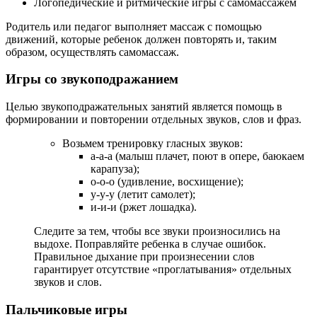
Логопедические и ритмические игры с самомассажем
Родитель или педагог выполняет массаж с помощью
движений, которые ребенок должен повторять и, таким
образом, осуществлять самомассаж.
Игры со звукоподражанием
Целью звукоподражательных занятий является помощь в
формировании и повторении отдельных звуков, слов и фраз.
Возьмем тренировку гласных звуков:
а-а-а (малыш плачет, поют в опере, баюкаем
карапуза);
о-о-о (удивление, восхищение);
у-у-у (летит самолет);
и-и-и (ржет лошадка).
Следите за тем, чтобы все звуки произносились на
выдохе. Поправляйте ребенка в случае ошибок.
Правильное дыхание при произнесении слов
гарантирует отсутствие «проглатывания» отдельных
звуков и слов.
Пальчиковые игры