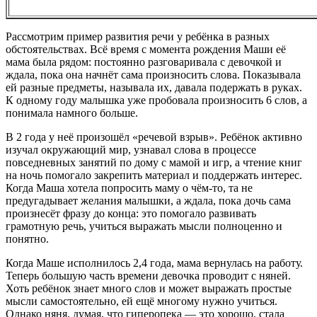
Рассмотрим пример развития речи у ребёнка в разных
обстоятельствах. Всё время с момента рождения Маши её
мама была рядом: постоянно разговаривала с девочкой и
ждала, пока она начнёт сама произносить слова. Показывала
ей разные предметы, называла их, давала подержать в руках.
К одному году малышка уже пробовала произносить 6 слов, а
понимала намного больше.
В 2 года у неё произошёл «речевой взрыв». Ребёнок активно
изучал окружающий мир, узнавал слова в процессе
повседневных занятий по дому с мамой и игр, а чтение книг
на ночь помогало закрепить материал и поддержать интерес.
Когда Маша хотела попросить маму о чём-то, та не
предугадывает желания малышки, а ждала, пока дочь сама
произнесёт фразу до конца: это помогало развивать
грамотную речь, учиться выражать мысли полноценно и
понятно.
Когда Маше исполнилось 2,4 года, мама вернулась на работу.
Теперь большую часть времени девочка проводит с няней.
Хоть ребёнок знает много слов и может выражать простые
мысли самостоятельно, ей ещё многому нужно учиться.
Однако няня, думая, что гиперопека — это хорошо, стала