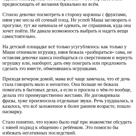
предвосхищать её желания буквально во всём.
Стоило девочке посмотреть в сторону корзины с фруктами,
няня уже несла ей сочный плод. Не успей Маша заговорить о
прогулке, тут же начинала её одевать, не спрашивая, куда она
хочет пойти. Не давала возможность выбрать и надеть вещи
самостоятельно.
На детской площадке всё только усугублялось: как только у
Маши отнимали игрушку, няня бежала «разбираться» сама, не
оставляя девочке шанса пообщаться со сверстником и вернуть
игрушку или, наоборот, дать ему поиграть или предложить
сделать это вместе, обменявшись игрушками.
Приходя вечером домой, мама всё чаще замечала, что её дочь
стала говорить мало и неохотно. Она больше не бежала
помогать в бытовых делах, а если и просила о чём-то вообще,
делала это преимущественно жестами. Не договаривала
фразы, хуже произносила отдельные звуки. Речь ухудшалась, и
казалось, что всё заложенное в более раннем возрасте, пошло
насмарку.
Стало понятно, что нужно было ещё при знакомстве обсудить
с няней подход к общению с ребёнком. Это помогло бы
избежать негативных последствий.