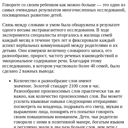
Говорите со своим ребенком как можно больше — это один из
самых очевидных результатов многочисленных исследований,
посвященных развитию детей.
Связь между словами и умом была обнаружена в результате
одного весьма экстравагантного исследования. В ходе
эксперимента специалисты вторгались в жилища семей
каждый месяц в течение трех лет и фиксировали каждый
аспект вербальных коммуникаций между родителями и их
детьми. Они измеряли величину словарного запаса, его
разнообразие, прирост, частоту речевых взаимодействий и
эмоциональное содержание речи. Благодаря этому
исследованию, в котором участвовало более 40 семей, было
сделано 2 важных вывода:
Количество и разнообразие слов имеют
значение. Золотой стандарт 2100 слов в час.
Разнообразие произносимых слов практически так же
важно, как количество произносимых слов. Вы можете
усилить языковые навыки следующими итерациями:
посмотреть на младенца, подражать его смеху, звукам и
выражению лица, поощрять его попытки говорить
своим повышенным вниманием. Дети, чьи родители
говорили с ними в позитивной манере, богатым языком
и регулярно,знали в два раза больше слов, чем дети,с