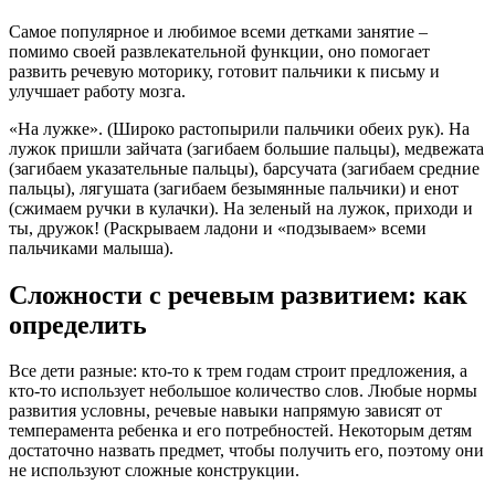
Самое популярное и любимое всеми детками занятие –
помимо своей развлекательной функции, оно помогает
развить речевую моторику, готовит пальчики к письму и
улучшает работу мозга.
«На лужке». (Широко растопырили пальчики обеих рук). На
лужок пришли зайчата (загибаем большие пальцы), медвежата
(загибаем указательные пальцы), барсучата (загибаем средние
пальцы), лягушата (загибаем безымянные пальчики) и енот
(сжимаем ручки в кулачки). На зеленый на лужок, приходи и
ты, дружок! (Раскрываем ладони и «подзываем» всеми
пальчиками малыша).
Сложности с речевым развитием: как
определить
Все дети разные: кто-то к трем годам строит предложения, а
кто-то использует небольшое количество слов. Любые нормы
развития условны, речевые навыки напрямую зависят от
темперамента ребенка и его потребностей. Некоторым детям
достаточно назвать предмет, чтобы получить его, поэтому они
не используют сложные конструкции.