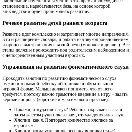
наибольшие изменения. Именно в это время происходит ее
становление, нарабатывается база, на основе которой
впоследствии будет происходить развитие.
Речевое развитие детей раннего возраста
Развитие идет комплексно и затрагивает многие направления.
Это и расширение словаря, и работа над звукопроизношением,
и процесс выстраивания связной речи (монолог и диалог). Все
этапы должны происходить под родительским наблюдением и
с непосредственным участием взрослых.
Упражнения на развитие фонематического слуха
Проводить занятия по развитию фонематического слуха
нужно в знакомой ребенку обстановке и обязательно в
игровой форме. Малыш должен понимать, что от него
требуется, поэтому важно грамотное введение в игру – задать
верные вопросы (короткие и максимально простые).
Покажи, откуда идет звук? Ребенок закрывает глаза и
затем жестом руки показывает, откуда доносился звук.
Хлопни, как я. Повторяет количество хлопков за
взрослым.
Хлопни, когда услышишь песенку водички (с-с-с).