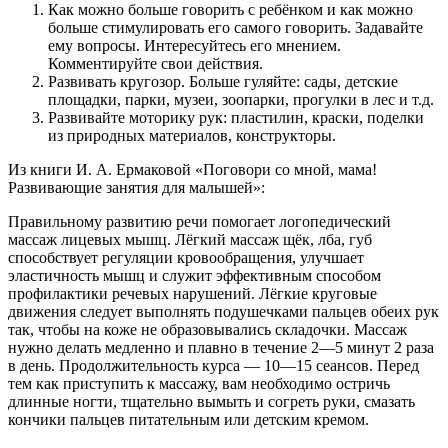
Как можно больше говорить с ребёнком и как можно
больше стимулировать его самого говорить. Задавайте
ему вопросы. Интересуйтесь его мнением.
Комментируйте свои действия.
Развивать кругозор. Больше гуляйте: сады, детские
площадки, парки, музеи, зоопарки, прогулки в лес и т.д.
Развивайте моторику рук: пластилин, краски, поделки
из природных материалов, конструкторы.
Из книги И. А. Ермаковой «Поговори со мной, мама!
Развивающие занятия для малышей»:
Правильному развитию речи помогает логопедический
массаж лицевых мышц. Лёгкий массаж щёк, лба, губ
способствует регуляции кровообращения, улучшает
эластичность мышц и служит эффективным способом
профилактики речевых нарушений. Лёгкие круговые
движения следует выполнять подушечками пальцев обеих рук
так, чтобы на коже не образовывались складочки. Массаж
нужно делать медленно и плавно в течение 2—5 минут 2 раза
в день. Продолжительность курса — 10—15 сеансов. Перед
тем как приступить к массажу, вам необходимо остричь
длинные ногти, тщательно вымыть и согреть руки, смазать
кончики пальцев питательным или детским кремом.