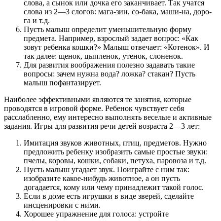
слова, а сынок или дочка его заканчивает. Так учатся
слова из 2—3 слогов: мага-зин, со-бака, маши-на, доро-
га и т.д.
Пусть малыш определит уменьшительную форму
предмета. Например, взрослый задает вопрос: «Как
зовут ребенка кошки?» Малыш отвечает: «Котенок». И
так далее: щенок, цыпленок, утенок, слоненок.
Для развития воображения полезно задавать такие
вопросы: зачем нужна вода? ложка? стакан? Пусть
малыш пофантазирует.
Наиболее эффективными являются те занятия, которые
проводятся в игровой форме. Ребенок чувствует себя
расслабленно, ему интересно выполнять веселые и активные
задания. Игры для развития речи детей возраста 2—3 лет:
Имитация звуков животных, птиц, предметов. Нужно
предложить ребенку изобразить самые простые звуки:
пчелы, коровы, кошки, собаки, петуха, паровоза и т.д.
Пусть малыш угадает звук. Поиграйте с ним так:
изобразите какое-нибудь животное, а он пусть
догадается, кому или чему принадлежит такой голос.
Если в доме есть игрушки в виде зверей, сделайте
инсценировки с ними.
Хорошее упражнение для голоса: устройте