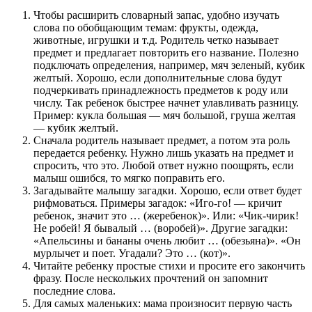
Чтобы расширить словарный запас, удобно изучать
слова по обобщающим темам: фрукты, одежда,
животные, игрушки и т.д. Родитель четко называет
предмет и предлагает повторить его название. Полезно
подключать определения, например, мяч зеленый, кубик
желтый. Хорошо, если дополнительные слова будут
подчеркивать принадлежность предметов к роду или
числу. Так ребенок быстрее начнет улавливать разницу.
Пример: кукла большая — мяч большой, груша желтая
— кубик желтый.
Сначала родитель называет предмет, а потом эта роль
передается ребенку. Нужно лишь указать на предмет и
спросить, что это. Любой ответ нужно поощрять, если
малыш ошибся, то мягко поправить его.
Загадывайте малышу загадки. Хорошо, если ответ будет
рифмоваться. Примеры загадок: «Иго-го! — кричит
ребенок, значит это … (жеребенок)». Или: «Чик-чирик!
Не робей! Я бывалый … (воробей)». Другие загадки:
«Апельсины и бананы очень любит … (обезьяна)». «Он
мурлычет и поет. Угадали? Это … (кот)».
Читайте ребенку простые стихи и просите его закончить
фразу. После нескольких прочтений он запомнит
последние слова.
Для самых маленьких: мама произносит первую часть