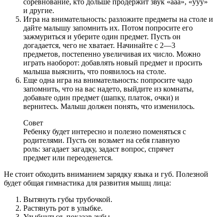
соревнование, кто дольше продержит звук «ааа», «ууу»
и другие.
Игра на внимательность: разложите предметы на столе и
дайте малышу запомнить их. Потом попросите его
зажмуриться и уберите один предмет. Пусть он
догадается, чего не хватает. Начинайте с 2—3
предметов, постепенно увеличивая их число. Можно
играть наоборот: добавлять новый предмет и просить
малыша выяснить, что появилось на столе.
Еще одна игра на внимательность: попросите чадо
запомнить, что на вас надето, выйдите из комнаты,
добавьте один предмет (шапку, платок, очки) и
вернитесь. Малыш должен понять, что изменилось.
Совет
Ребенку будет интересно и полезно поменяться с
родителями. Пусть он возьмет на себя главную
роль: загадает загадку, задаст вопрос, спрячет
предмет или переоденется.
Не стоит обходить вниманием зарядку языка и губ. Полезной
будет общая гимнастика для развития мышц лица:
Вытянуть губы трубочкой.
Растянуть рот в улыбке.
Улыбнуться, показав зубы.