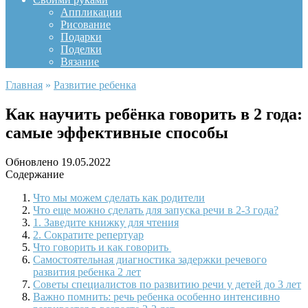
Аппликации
Рисование
Подарки
Поделки
Вязание
Главная
»
Развитие ребенка
Как научить ребёнка говорить в 2 года:
самые эффективные способы
Обновлено
19.05.2022
Содержание
Что мы можем сделать как родители
Что еще можно сделать для запуска речи в 2-3 года?
1. Заведите книжку для чтения
2. Сократите репертуар
Что говорить и как говорить
Самостоятельная диагностика задержки речевого
развития ребенка 2 лет
Советы специалистов по развитию речи у детей до 3 лет
Важно помнить: речь ребенка особенно интенсивно