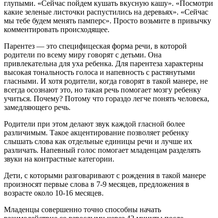
глупыми. «Сейчас пойдем кушать вкусную кашу». «Посмотри
какие зеленые листочки распустились на деревьях». «Сейчас
мы тебе будем менять памперс». Просто возьмите в привычку
комментировать происходящее.
Парентез — это специфицеская форма речи, в которой
родители по всему миру говорят с детьми. Она
привлекательна для уха ребенка. Для парентеза характерны
высокая тональность голоса и напевность с растянутыми
гласными. И хотя родители, когда говорят в такой манере, не
всегда осознают это, но такая речь помогает мозгу ребенку
учиться. Почему? Потому что гораздо легче понять человека,
замедляющего речь.
Родители при этом делают звук каждой гласной более
различимым. Такое акцентирование позволяет ребенку
слышать слова как отдельные единицы речи и лучше их
различать. Напевный голос помогает младенцам разделять
звуки на контрастные категории.
Дети, с которыми разговаривают с рождения в такой манере
произносят первые слова в 7-9 месяцев, предложения в
возрасте около 10-16 месяцев.
Младенцы совершенно точно способны начать