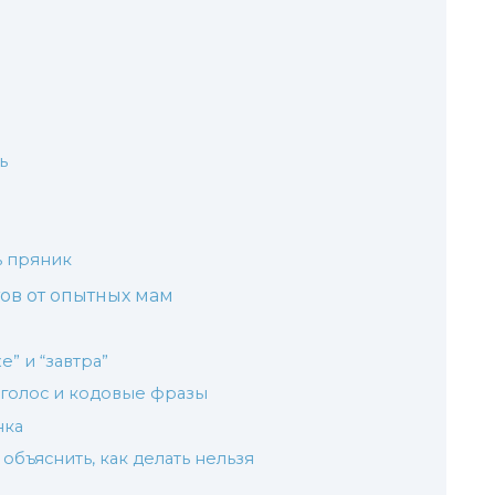
ь
ь пряник
ов от опытных мам
” и “завтра”
 голос и кодовые фразы
нка
 объяснить, как делать нельзя