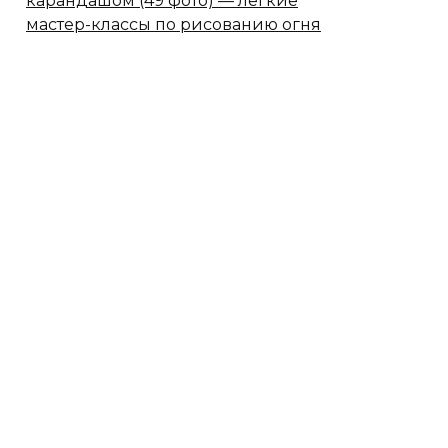
карандашом (49 фото) — легкие
мастер-классы по рисованию огня