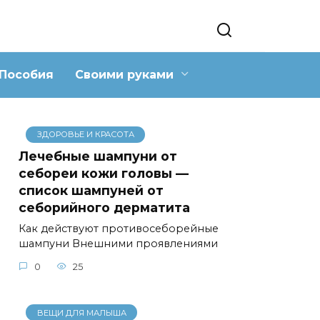
Пособия
Своими руками
ЗДОРОВЬЕ И КРАСОТА
Лечебные шампуни от
себореи кожи головы —
список шампуней от
себорийного дерматита
Как действуют противосеборейные
шампуни Внешними проявлениями
0
25
ВЕЩИ ДЛЯ МАЛЫША