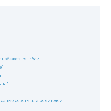
к избежать ошибок
а)
и
уна?
лезные советы для родителей