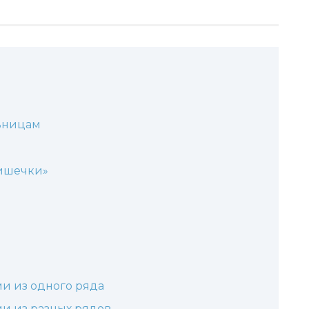
ьницам
шишечки»
и из одного ряда
и из разных рядов