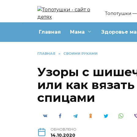
Перейти
к
Топотушки — 
содержанию
Главная
Мама
Здоровье м
ГЛАВНАЯ
»
СВОИМИ РУКАМИ
Узоры с шише
или как вязат
спицами
ОБНОВЛЕНО
14.10.2020