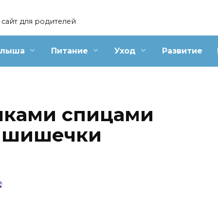
сайт для родителей
алыша
Питание
Уход
Развитие
чками спицами
ь шишечки