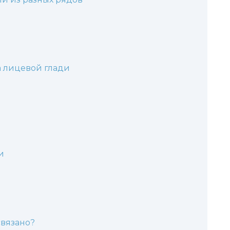
 лицевой глади
и
связано?