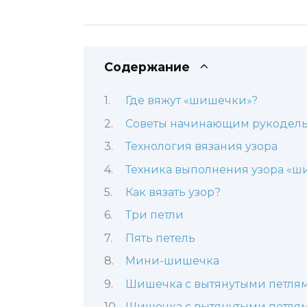
Содержание
Где вяжут «шишечки»?
Советы начинающим рукодел
Технология вязания узора
Техника выполнения узора «
Как вязать узор?
Три петли
Пять петель
Мини-шишечка
Шишечка с вытянутыми петлям
Шишечка с вытянутыми петлям