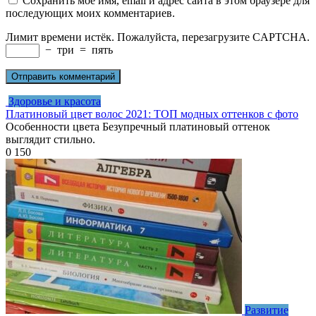
Сохранить моё имя, email и адрес сайта в этом браузере для
последующих моих комментариев.
Лимит времени истёк. Пожалуйста, перезагрузите CAPTCHA.
−
три
=
пять
Здоровье и красота
Платиновый цвет волос 2021: ТОП модных оттенков с фото
Особенности цвета Безупречный платиновый оттенок
выглядит стильно.
0
150
Развитие